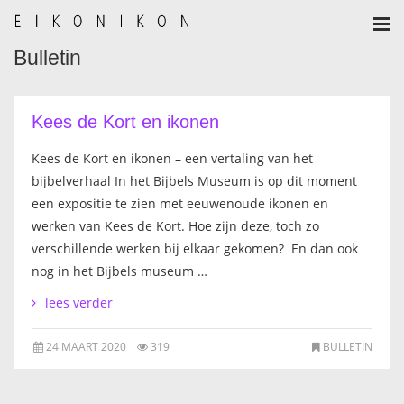
Bulletin
HOME
AANMELDEN
Kees de Kort en ikonen
BULLETIN
Kees de Kort en ikonen – een vertaling van het
bijbelverhaal In het Bijbels Museum is op dit moment
BULLETIN ARCHIEF
een expositie te zien met eeuwenoude ikonen en
werken van Kees de Kort. Hoe zijn deze, toch zo
AUTEURSREGLEMENT
verschillende werken bij elkaar gekomen? En dan ook
nog in het Bijbels museum …
AUTEURSREGISTER
lees verder
ALGEMEEN
24 MAART 2020
319
BULLETIN
IKOON GESCHIEDENIS