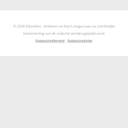
IKONEN, EEN INTRODUCTIE
OVER DE STICHTING
© 2026 Eikonikon - Artikelen en foto's mogen pas na schriftelijke
toestemming van de redactie worden gepubliceerd.
LEXIKON
Auteursreglement
-
Auteursregister
LINKS
EXPOSITIES
SCHILDERCURSUSSEN
MATERIALEN
DOEN OF LATEN
ENGLISH