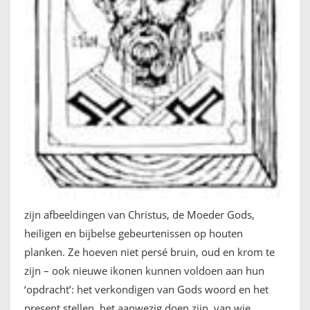
IKONEN, EEN INTRODUCTIE
OVER DE STICHTING
LEXIKON
LINKS
EXPOSITIES
SCHILDERCURSUSSEN
zijn afbeeldingen van Christus, de Moeder Gods,
MATERIALEN
heiligen en bijbelse gebeurtenissen op houten
planken. Ze hoeven niet persé bruin, oud en krom te
DOEN OF LATEN
zijn – ook nieuwe ikonen kunnen voldoen aan hun
‘opdracht’: het verkondigen van Gods woord en het
ENGLISH
present stellen, het aanwezig doen zijn, van wie