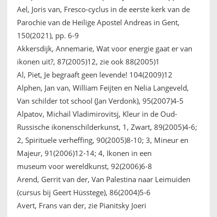
Ael, Joris van, Fresco-cyclus in de eerste kerk van de
IKONEN, EEN INTRODUCTIE
Parochie van de Heilige Apostel Andreas in Gent,
OVER DE STICHTING
150(2021), pp. 6-9
Akkersdijk, Annemarie, Wat voor energie gaat er van
LEXIKON
ikonen uit?, 87(2005)12, zie ook 88(2005)1
Al, Piet, Je begraaft geen levende! 104(2009)12
LINKS
Alphen, Jan van, William Feijten en Nelia Langeveld,
Van schilder tot school (Jan Verdonk), 95(2007)4-5
EXPOSITIES
Alpatov, Michail Vladimirovitsj, Kleur in de Oud-
Russische ikonenschilderkunst, 1, Zwart, 89(2005)4-6;
SCHILDERCURSUSSEN
2, Spirituele verheffing, 90(2005)8-10; 3, Mineur en
Majeur, 91(2006)12-14; 4, Ikonen in een
MATERIALEN
museum voor wereldkunst, 92(2006)6-8
Arend, Gerrit van der, Van Palestina naar Leimuiden
DOEN OF LATEN
(cursus bij Geert Hüsstege), 86(2004)5-6
Avert, Frans van der, zie Pianitsky Joeri
ENGLISH