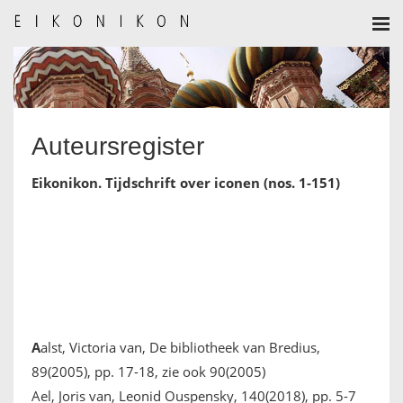
HOME
AANMELDEN
Auteursregister
BULLETIN
Eikonikon. Tijdschrift over iconen (nos. 1-151)
BULLETIN ARCHIEF
AUTEURSREGLEMENT
AUTEURSREGISTER
ALGEMEEN
A
alst, Victoria van, De bibliotheek van Bredius,
89(2005), pp. 17-18, zie ook 90(2005)
IKOON GESCHIEDENIS
Ael, Joris van, Leonid Ouspensky, 140(2018), pp. 5-7