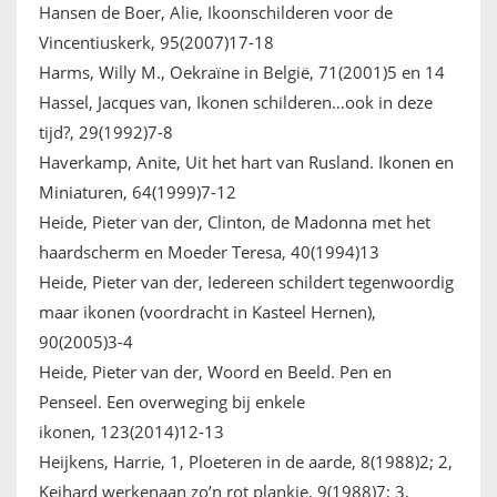
Hansen de Boer, Alie, Ikoonschilderen voor de
Vincentiuskerk, 95(2007)17-18
Harms, Willy M., Oekraïne in België, 71(2001)5 en 14
Hassel, Jacques van, Ikonen schilderen…ook in deze
tijd?, 29(1992)7-8
Haverkamp, Anite, Uit het hart van Rusland. Ikonen en
Miniaturen, 64(1999)7-12
Heide, Pieter van der, Clinton, de Madonna met het
haardscherm en Moeder Teresa, 40(1994)13
Heide, Pieter van der, Iedereen schildert tegenwoordig
maar ikonen (voordracht in Kasteel Hernen),
90(2005)3-4
Heide, Pieter van der, Woord en Beeld. Pen en
Penseel. Een overweging bij enkele
ikonen, 123(2014)12-13
Heijkens, Harrie, 1, Ploeteren in de aarde, 8(1988)2; 2,
Keihard werkenaan zo’n rot plankje, 9(1988)7; 3,