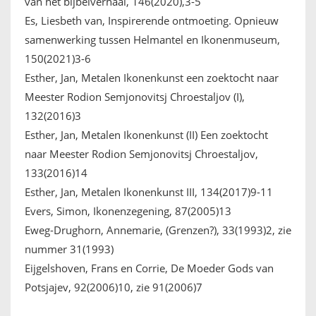
van het bijbelverhaal, 146(2020),3-5
Es, Liesbeth van, Inspirerende ontmoeting. Opnieuw
samenwerking tussen Helmantel en Ikonenmuseum,
150(2021)3-6
Esther, Jan, Metalen Ikonenkunst een zoektocht naar
Meester Rodion Semjonovitsj Chroestaljov (I),
132(2016)3
Esther, Jan, Metalen Ikonenkunst (II) Een zoektocht
naar Meester Rodion Semjonovitsj Chroestaljov,
133(2016)14
Esther, Jan, Metalen Ikonenkunst III, 134(2017)9-11
Evers, Simon, Ikonenzegening, 87(2005)13
Eweg-Drughorn, Annemarie, (Grenzen?), 33(1993)2, zie
nummer 31(1993)
Eijgelshoven, Frans en Corrie, De Moeder Gods van
Potsjajev, 92(2006)10, zie 91(2006)7