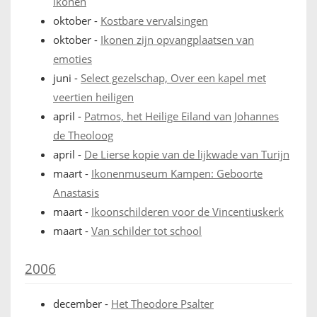
ikonen
oktober
-
Kostbare vervalsingen
oktober
-
Ikonen zijn opvangplaatsen van
emoties
juni
-
Select gezelschap, Over een kapel met
veertien heiligen
april
-
Patmos, het Heilige Eiland van Johannes
de Theoloog
april
-
De Lierse kopie van de lijkwade van Turijn
maart
-
Ikonenmuseum Kampen: Geboorte
Anastasis
maart
-
Ikoonschilderen voor de Vincentiuskerk
maart
-
Van schilder tot school
2006
december
-
Het Theodore Psalter