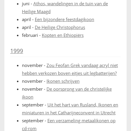
juni
-
Athos, wandelingen in de tuin van de
Heilige Maagd
april
-
Een bijzondere feestdagikoon
april
-
De Heilige Christophorus
februari
-
Kopten en Ethiopiërs
1999
november
-
Zou Feofan Grek vandaag acryl niet
hebben verkozen boven eitjes uit legbatterijen?
november
-
Ikonen schrijven
november
-
De oorsprong van de christelijke
ikoon
september
-
Uit het hart van Rusland, Ikonen en
miniaturen in het Catharijneconvent in Utrecht
september
-
Een verzameling metaalikonen op
cd-rom