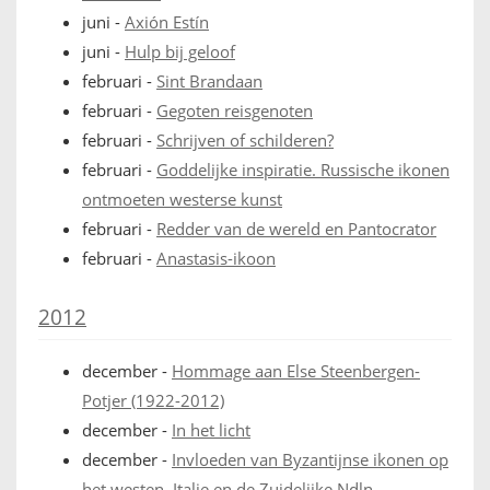
juni
-
Axión Estín
juni
-
Hulp bij geloof
februari
-
Sint Brandaan
februari
-
Gegoten reisgenoten
februari
-
Schrijven of schilderen?
februari
-
Goddelijke inspiratie. Russische ikonen
ontmoeten westerse kunst
februari
-
Redder van de wereld en Pantocrator
februari
-
Anastasis-ikoon
2012
december
-
Hommage aan Else Steenbergen-
Potjer (1922-2012)
december
-
In het licht
december
-
Invloeden van Byzantijnse ikonen op
het westen. Italie en de Zuidelijke Ndln