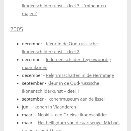
Ikonenschilderkunst – deel 3 – ‘mineur en
majeur’
2005
december
-
Kleur in de Oud-russische
Ikonenschilderkunst – deel 2
december
-
Iedereen schildert tegenwoordig
maar ikonen
december
-
Pelgrimsschatten in de Hermitage
september
-
Kleur in de Oud-russische
Ikonenschilderkunst – deel 1
september
-
Ikonenmuseum aan de IJssel
juni
-
Ikonen in Vlaanderen
maart
-
Neoklis, een Griekse ikoonschilder
maart
-
Het heiligdom van de aartsengel Michaël
op het eiland Thasos