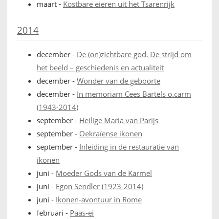
maart
-
Kostbare eieren uit het Tsarenrijk
2014
december
-
De (on)zichtbare god. De strijd om
het beeld – geschiedenis en actualiteit
december
-
Wonder van de geboorte
december
-
In memoriam Cees Bartels o.carm
(1943-2014)
september
-
Heilige Maria van Parijs
september
-
Oekraïense ikonen
september
-
Inleiding in de restauratie van
ikonen
juni
-
Moeder Gods van de Karmel
juni
-
Egon Sendler (1923-2014)
juni
-
Ikonen-avontuur in Rome
februari
-
Paas-ei