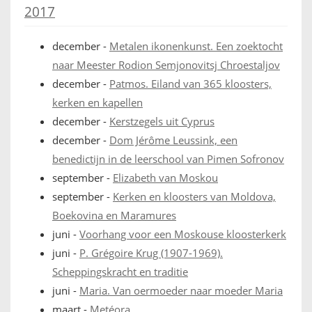
2017
december
-
Metalen ikonenkunst. Een zoektocht
naar Meester Rodion Semjonovitsj Chroestaljov
december
-
Patmos. Eiland van 365 kloosters,
kerken en kapellen
december
-
Kerstzegels uit Cyprus
december
-
Dom Jérôme Leussink, een
benedictijn in de leerschool van Pimen Sofronov
september
-
Elizabeth van Moskou
september
-
Kerken en kloosters van Moldova,
Boekovina en Maramures
juni
-
Voorhang voor een Moskouse kloosterkerk
juni
-
P. Grégoire Krug (1907-1969).
Scheppingskracht en traditie
juni
-
Maria. Van oermoeder naar moeder Maria
maart
-
Metéora