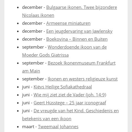
december
-
Bulgaarse ikonen. Twee bijzondere
Nicolaas ikonen
december
-
Armeense miniaturen
december
-
Een jeugdervaring van Jawlensky
december
-
Boekovina – Binnen en Buiten
september
-
Wonderdoende ikoon van de
Moeder Gods Giatrissa
september
-
Bezoek Ikonenmuseum Frankfurt
am Main
september
-
Ikonen en westers religieuze kunst
juni
-
Kiëvs Heilige Sofiakathedraal
juni
-
Wie mij ziet ziet de Vader (joh. 14:9)
juni
-
Geert Hüsstege – 25 jaar iconograaf
juni
-
De vreugde van het Kind. Geschiedenis en
betekenis van een ikoon
maart
-
Tweemaal Johannes