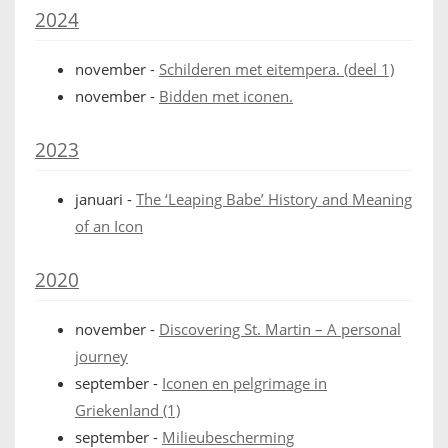
2024
IKONEN, EEN INTRODUCTIE
november
-
Schilderen met eitempera. (deel 1)
OVER DE STICHTING
november
-
Bidden met iconen.
LEXIKON
2023
LINKS
januari
-
The ‘Leaping Babe’ History and Meaning
of an Icon
EXPOSITIES
2020
SCHILDERCURSUSSEN
november
-
Discovering St. Martin – A personal
MATERIALEN
journey
september
-
Iconen en pelgrimage in
DOEN OF LATEN
Griekenland (1)
ENGLISH
september
-
Milieubescherming