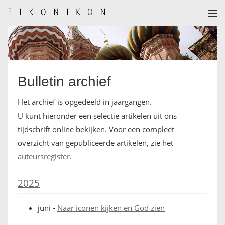
HOME
AANMELDEN
Bulletin archief
BULLETIN
Het archief is opgedeeld in jaargangen.
BULLETIN ARCHIEF
U kunt hieronder een selectie artikelen uit ons
tijdschrift online bekijken. Voor een compleet
AUTEURSREGLEMENT
overzicht van gepubliceerde artikelen, zie het
auteursregister
.
AUTEURSREGISTER
2025
ALGEMEEN
juni
-
Naar iconen kijken en God zien
IKOON GESCHIEDENIS