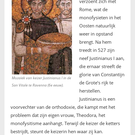
verzoent zich met
Rome, wat de
monofysieten in het
Oosten natuurlijk
weer in opstand
brengt. Na hem
treedt in 527 zijn
neef Justinianus I aan,
die ernaar streeft de
glorie van Constantijn
Mozaïek van keizer Justinianus I in de
de Grote’s rijk te
San Vitale te Ravenna (6e eeuw).
herstellen.
Justinianus is een
voorvechter van de orthodoxie, die kampt met het
probleem dat zijn eigen vrouw, Theodora, het
monofysitisme aanhangt. Terwijl de keizer de ketters
bestrijdt, steunt de keizerin hen waar zij kan.