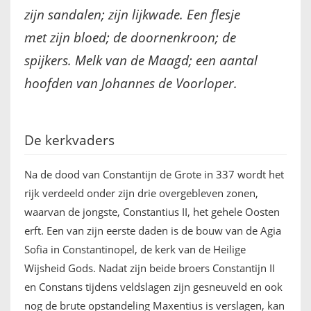
zijn sandalen; zijn lijkwade. Een flesje
IKONEN, EEN INTRODUCTIE
met zijn bloed; de doornenkroon; de
OVER DE STICHTING
spijkers. Melk van de Maagd; een aantal
hoofden van Johannes de Voorloper.
LEXIKON
LINKS
De kerkvaders
EXPOSITIES
Na de dood van Constantijn de Grote in 337 wordt het
rijk verdeeld onder zijn drie overgebleven zonen,
SCHILDERCURSUSSEN
waarvan de jongste, Constantius II, het gehele Oosten
erft. Een van zijn eerste daden is de bouw van de Agia
MATERIALEN
Sofia in Constantinopel, de kerk van de Heilige
DOEN OF LATEN
Wijsheid Gods. Nadat zijn beide broers Constantijn II
en Constans tijdens veldslagen zijn gesneuveld en ook
ENGLISH
nog de brute opstandeling Maxentius is verslagen, kan