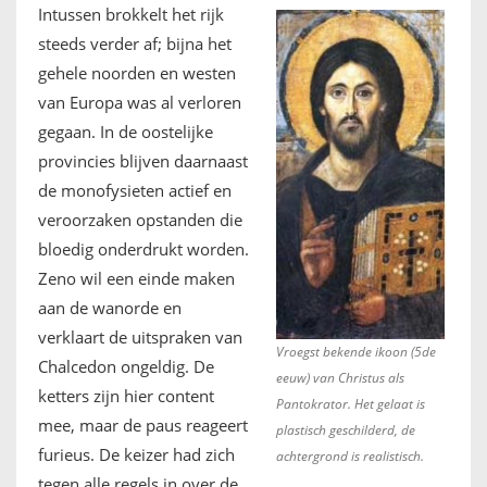
Intussen brokkelt het rijk
steeds verder af; bijna het
gehele noorden en westen
van Europa was al verloren
gegaan. In de oostelijke
provincies blijven daarnaast
de monofysieten actief en
veroorzaken opstanden die
bloedig onderdrukt worden.
Zeno wil een einde maken
aan de wanorde en
verklaart de uitspraken van
Vroegst bekende ikoon (5de
Chalcedon ongeldig. De
eeuw) van Christus als
ketters zijn hier content
Pantokrator. Het gelaat is
mee, maar de paus reageert
plastisch geschilderd, de
furieus. De keizer had zich
achtergrond is realistisch.
tegen alle regels in over de