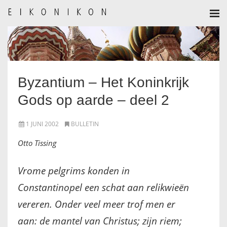
HOME
AANMELDEN
Byzantium – Het Koninkrijk
BULLETIN
Gods op aarde – deel 2
BULLETIN ARCHIEF
1 JUNI 2002
BULLETIN
AUTEURSREGLEMENT
Otto Tissing
AUTEURSREGISTER
Vrome pelgrims konden in
Constantinopel een schat aan relikwieën
ALGEMEEN
vereren. Onder veel meer trof men er
IKOON GESCHIEDENIS
aan: de mantel van Christus; zijn riem;