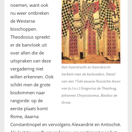
noemen, want ook
nu weer ontbreken
de Westerse
bisschoppen.
Theodosius spreekt
er de banvloek uit
over allen die de
uitspraken van deze
Aan haardracht en baardvorm
vergadering niet
herkent men de kerkvaders. Detail
willen erkennen. Ook
van een 15de eeuwse Russische ikoon
schikt men de grote
van (v.l.n.r.) Gregorius de Theoloog,
bisdommen naar
Johannes Chrysostomus, Basilius de
rangorde: op de
Grote.
eerste plaats komt
Rome, daarna
Constantinopel en vervolgens Alexandrië en Antiochië.