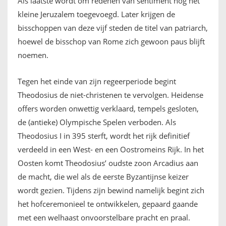
Als laatste wordt om redenen van sentiment nog het
kleine Jeruzalem toegevoegd. Later krijgen de
bisschoppen van deze vijf steden de titel van patriarch,
hoewel de bisschop van Rome zich gewoon paus blijft
noemen.
Tegen het einde van zijn regeerperiode begint
Theodosius de niet-christenen te vervolgen. Heidense
offers worden onwettig verklaard, tempels gesloten,
de (antieke) Olympische Spelen verboden. Als
Theodosius I in 395 sterft, wordt het rijk definitief
verdeeld in een West- en een Oostromeins Rijk. In het
Oosten komt Theodosius’ oudste zoon Arcadius aan
de macht, die wel als de eerste Byzantijnse keizer
wordt gezien. Tijdens zijn bewind namelijk begint zich
het hofceremonieel te ontwikkelen, gepaard gaande
met een welhaast onvoorstelbare pracht en praal.