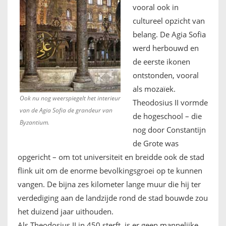
vooral ook in
cultureel opzicht van
belang. De Agia Sofia
werd herbouwd en
de eerste ikonen
ontstonden, vooral
als mozaïek.
Ook nu nog weerspiegelt het interieur
Theodosius II vormde
van de Agia Sofia de grandeur van
de hogeschool – die
Byzantium.
nog door Constantijn
de Grote was
opgericht – om tot universiteit en breidde ook de stad
flink uit om de enorme bevolkingsgroei op te kunnen
vangen. De bijna zes kilometer lange muur die hij ter
verdediging aan de landzijde rond de stad bouwde zou
het duizend jaar uithouden.
Als Theodosius II in 450 sterft, is er geen mannelijke