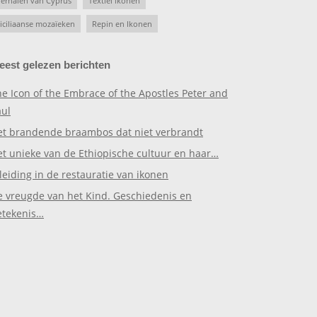
erhalen van Cyprus
Textiel ikonen
iciliaanse mozaïeken
Repin en Ikonen
eest gelezen berichten
e Icon of the Embrace of the Apostles Peter and
aul
et brandende braambos dat niet verbrandt
et unieke van de Ethiopische cultuur en haar…
leiding in de restauratie van ikonen
e vreugde van het Kind. Geschiedenis en
etekenis…