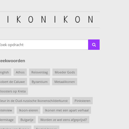
teekwoorden
nglish
Athos
Reisverslag
Moeder Gods
obert de Caluwe
Byzantium
Metaalikonen
loosters op Kreta
leur in de Oud-russische Ikonenschilderkunst
Pinksteren
nterview
Ikoon-eieren
Ikonen met een apart verhaal
ermitage
Bulgarije
Worden ze wel eens afgeprijsd?