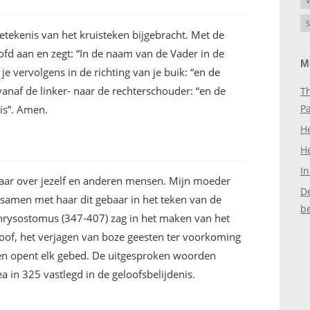
V
S
tekenis van het kruisteken bijgebracht. Met de
ofd aan en zegt: “In de naam van de Vader in de
M
e vervolgens in de richting van je buik: “en de
vanaf de linker- naar de rechterschouder: “en de
Th
P
 is”. Amen.
H
H
In
baar over jezelf en anderen mensen. Mijn moeder
D
samen met haar dit gebaar in het teken van de
b
hrysostomus (347-407) zag in het maken van het
loof, het verjagen van boze geesten ter voorkoming
ken opent elk gebed. De uitgesproken woorden
a in 325 vastlegd in de geloofsbelijdenis.