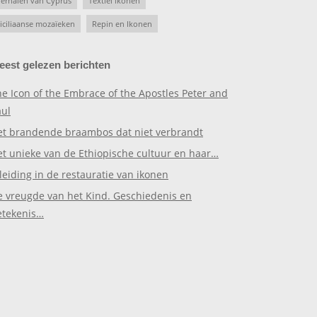
erhalen van Cyprus
Textiel ikonen
iciliaanse mozaïeken
Repin en Ikonen
eest gelezen berichten
e Icon of the Embrace of the Apostles Peter and
aul
et brandende braambos dat niet verbrandt
et unieke van de Ethiopische cultuur en haar…
leiding in de restauratie van ikonen
e vreugde van het Kind. Geschiedenis en
etekenis…