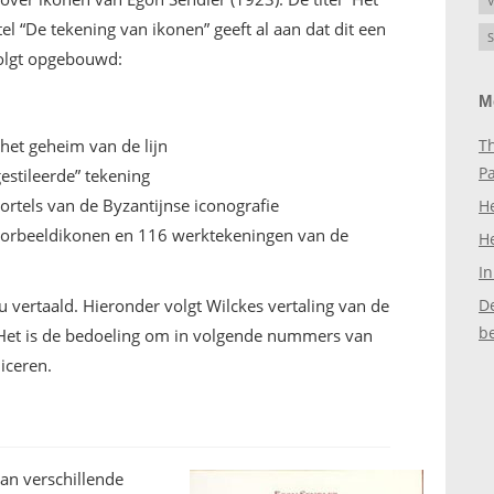
V
tel “De tekening van ikonen” geeft al aan dat dit een
S
 volgt opgebouwd:
M
 het geheim van de lijn
Th
P
gestileerde” tekening
ortels van de Byzantijnse iconografie
H
voorbeeldikonen en 116 werktekeningen van de
H
In
u vertaald. Hieronder volgt Wilckes vertaling van de
D
b
e’. Het is de bedoeling om in volgende nummers van
iceren.
van verschillende