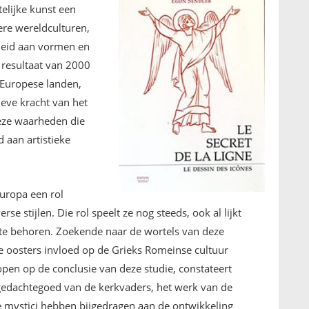
elijke kunst een
ere wereldculturen,
elheid aan vormen en
et resultaat van 2000
 Europese landen,
ieve kracht van het
deze waarheden die
d aan artistieke
Europa een rol
rse stijlen. Die rol speelt ze nog steeds, ook al lijkt
 te behoren. Zoekende naar de wortels van deze
 oosters invloed op de Grieks Romeinse cultuur
pen op de conclusie van deze studie, constateert
 gedachtegoed van de kerkvaders, het werk van de
te mystici hebben bijgedragen aan de ontwikkeling