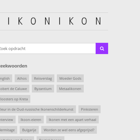
teekwoorden
nglish
Athos
Reisverslag
Moeder Gods
obert de Caluwe
Byzantium
Metaalikonen
loosters op Kreta
leur in de Oud-russische Ikonenschilderkunst
Pinksteren
nterview
Ikoon-eieren
Ikonen met een apart verhaal
ermitage
Bulgarije
Worden ze wel eens afgeprijsd?