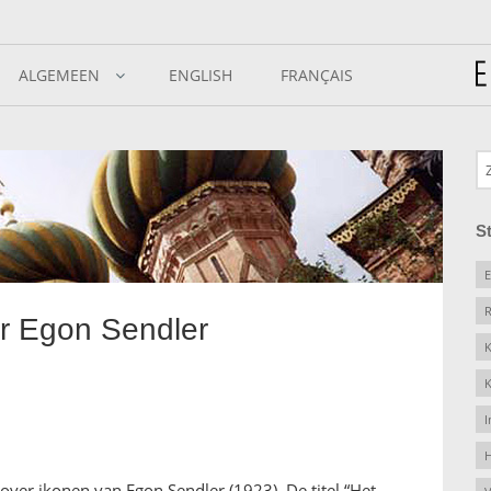
ALGEMEEN
ENGLISH
FRANÇAIS
S
E
R
or Egon Sendler
K
K
I
H
ver ikonen van Egon Sendler (1923). De titel “Het