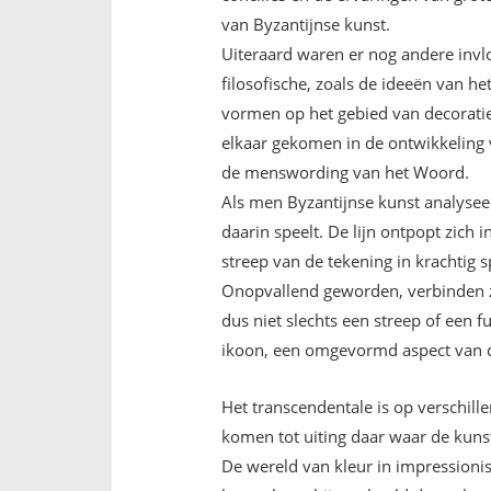
van Byzantijnse kunst.
Uiteraard waren er nog andere invlo
filosofische, zoals de ideeën van h
vormen op het gebied van decoratie 
elkaar gekomen in de ontwikkeling va
de menswording van het Woord.
Als men Byzantijnse kunst analyseer
daarin speelt. De lijn ontpopt zich 
streep van de tekening in krachtig 
Onopvallend geworden, verbinden ze 
dus niet slechts een streep of een f
ikoon, een omgevormd aspect van die
Het transcendentale is op verschil
komen tot uiting daar waar de kunst
De wereld van kleur in impressionis