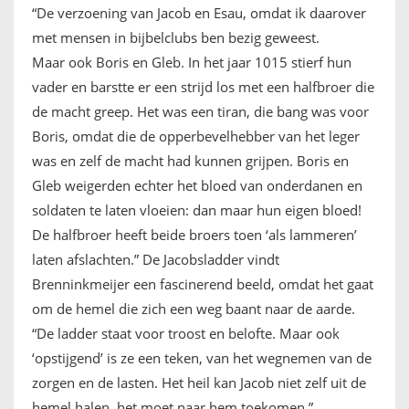
“De verzoening van Jacob en Esau, omdat ik daarover
met mensen in bijbelclubs ben bezig geweest.
Maar ook Boris en Gleb. In het jaar 1015 stierf hun
vader en barstte er een strijd los met een halfbroer die
de macht greep. Het was een tiran, die bang was voor
Boris, omdat die de opperbevelhebber van het leger
was en zelf de macht had kunnen grijpen. Boris en
Gleb weigerden echter het bloed van onderdanen en
soldaten te laten vloeien: dan maar hun eigen bloed!
De halfbroer heeft beide broers toen ‘als lammeren’
laten afslachten.” De Jacobsladder vindt
Brenninkmeijer een fascinerend beeld, omdat het gaat
om de hemel die zich een weg baant naar de aarde.
“De ladder staat voor troost en belofte. Maar ook
‘opstijgend’ is ze een teken, van het wegnemen van de
zorgen en de lasten. Het heil kan Jacob niet zelf uit de
hemel halen, het moet naar hem toekomen.”