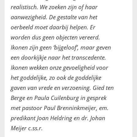
realistisch. We zoeken zijn of haar
IKONEN, EEN INTRODUCTIE
aanwezigheid. De gestalte van het
OVER DE STICHTING
oerbeeld moet daarbij helpen. Er
worden dus geen objecten vereerd.
LEXIKON
Ikonen zijn geen ‘bijgeloof’, maar geven
LINKS
een doorkijkje naar het transcedente.
Ikonen wekken onze gevoeligheid voor
EXPOSITIES
het goddelijke, zo ook de goddelijke
SCHILDERCURSUSSEN
gaven van vrede en verzoening. Gied ten
Berge en Paula Cuilenburg in gesprek
MATERIALEN
met pastoor Paul Brenninkmeijer, em.
predikant Joan Heldring en dr. Johan
DOEN OF LATEN
Meijer c.ss.r.
ENGLISH