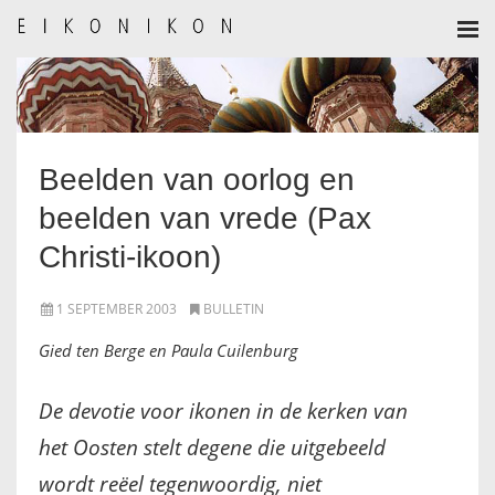
HOME
AANMELDEN
Beelden van oorlog en
BULLETIN
beelden van vrede (Pax
BULLETIN ARCHIEF
Christi-ikoon)
AUTEURSREGLEMENT
1 SEPTEMBER 2003
BULLETIN
Gied ten Berge en Paula Cuilenburg
AUTEURSREGISTER
ALGEMEEN
De devotie voor ikonen in de kerken van
het Oosten stelt degene die uitgebeeld
IKOON GESCHIEDENIS
wordt reëel tegenwoordig, niet