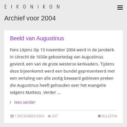
Archief voor 2004
HOME
AANMELDEN
Beeld van Augustinus
BULLETIN
Fons Litjens Op 13 november 2004 werd in de Janskerk
in Utrecht de 1650e geboortedag van Augustinus
BULLETIN ARCHIEF
gevierd, een van de grote westerse kerkvaders. Tijdens
deze bijeenkomst werd een bundel gepresenteerd met
AUTEURSREGLEMENT
een vertaling van alle zestig bewaard gebleven preken
die Augustinus heeft gehouden over het evangelie
AUTEURSREGISTER
volgens Matteüs. Verder …
lees verder
ALGEMEEN
1 DECEMBER 2004
597
BULLETIN
IKOON GESCHIEDENIS