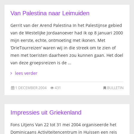
IKONEN, EEN INTRODUCTIE
Van Palestina naar Leimuiden
OVER DE STICHTING
Gerrit van der Arend Palestina In het Palestijnse gebied
van de Westelijke Jordaanoever had ik op 8 januari 2000
LEXIKON
mijn eerste, echte, ontmoeting met ikonen. Met
‘DrieTourreizen’ waren wij in die streek om te zien of
LINKS
men met toeristen daarheen zou kunnen gaan. Het doel
van deze groepsreizen is de …
EXPOSITIES
lees verder
SCHILDERCURSUSSEN
1 DECEMBER 2004
431
BULLETIN
MATERIALEN
Impressies uit Griekenland
DOEN OF LATEN
Fons Litjens Van 22 tot 31 mei 2004 organiseerde het
ENGLISH
Dominicaans Activiteitencentrum in Huissen een reis