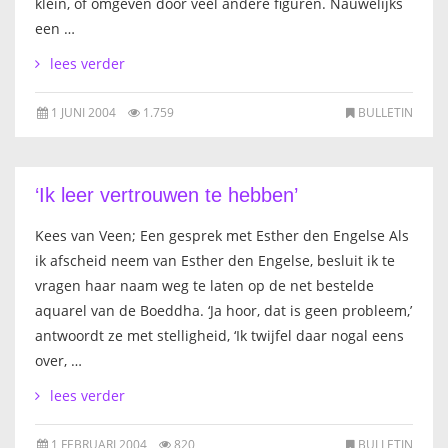
klein, of omgeven door veel andere figuren. Nauwelijks
een …
lees verder
1 JUNI 2004
1.759
BULLETIN
‘Ik leer vertrouwen te hebben’
Kees van Veen; Een gesprek met Esther den Engelse Als
ik afscheid neem van Esther den Engelse, besluit ik te
vragen haar naam weg te laten op de net bestelde
aquarel van de Boeddha. ‘Ja hoor, dat is geen probleem,’
antwoordt ze met stelligheid, ‘Ik twijfel daar nogal eens
over, …
lees verder
1 FEBRUARI 2004
820
BULLETIN