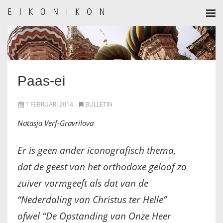
HOME
AANMELDEN
Paas-ei
BULLETIN
1 FEBRUARI 2014
BULLETIN
BULLETIN ARCHIEF
Natasja Verf-Gravrilova
AUTEURSREGLEMENT
Er is geen ander iconografisch thema,
AUTEURSREGISTER
dat de geest van het orthodoxe geloof zo
zuiver vormgeeft als dat van de
ALGEMEEN
“Nederdaling van Christus ter Helle”
IKOON GESCHIEDENIS
ofwel “De Opstanding van Onze Heer