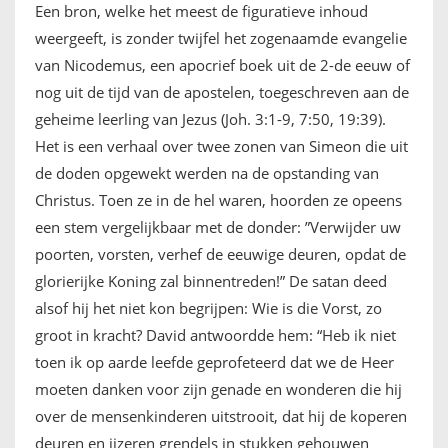
Een bron, welke het meest de figuratieve inhoud
weergeeft, is zonder twijfel het zogenaamde evangelie
van Nicodemus, een apocrief boek uit de 2-de eeuw of
nog uit de tijd van de apostelen, toegeschreven aan de
geheime leerling van Jezus (Joh. 3:1-9, 7:50, 19:39).
Het is een verhaal over twee zonen van Simeon die uit
de doden opgewekt werden na de opstanding van
Christus. Toen ze in de hel waren, hoorden ze opeens
een stem vergelijkbaar met de donder: ”Verwijder uw
poorten, vorsten, verhef de eeuwige deuren, opdat de
glorierijke Koning zal binnentreden!” De satan deed
alsof hij het niet kon begrijpen: Wie is die Vorst, zo
groot in kracht? David antwoordde hem: “Heb ik niet
toen ik op aarde leefde geprofeteerd dat we de Heer
moeten danken voor zijn genade en wonderen die hij
over de mensenkinderen uitstrooit, dat hij de koperen
deuren en ijzeren grendels in stukken gehouwen