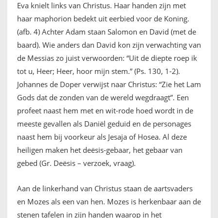
Eva knielt links van Christus. Haar handen zijn met
haar maphorion bedekt uit eerbied voor de Koning.
(afb. 4) Achter Adam staan Salomon en David (met de
baard). Wie anders dan David kon zijn verwachting van
de Messias zo juist verwoorden: “Uit de diepte roep ik
tot u, Heer; Heer, hoor mijn stem.” (Ps. 130, 1-2).
Johannes de Doper verwijst naar Christus: “Zie het Lam
Gods dat de zonden van de wereld wegdraagt”. Een
profeet naast hem met en wit-rode hoed wordt in de
meeste gevallen als Daniël geduid en de personages
naast hem bij voorkeur als Jesaja of Hosea. Al deze
heiligen maken het deësis-gebaar, het gebaar van
gebed (Gr. Deësis – verzoek, vraag).
Aan de linkerhand van Christus staan de aartsvaders
en Mozes als een van hen. Mozes is herkenbaar aan de
stenen tafelen in zijn handen waarop in het