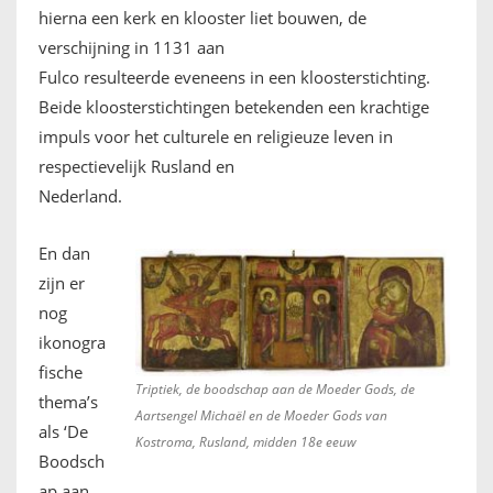
hierna een kerk en klooster liet bouwen, de
verschijning in 1131 aan
Fulco resulteerde eveneens in een kloosterstichting.
Beide kloosterstichtingen betekenden een krachtige
impuls voor het culturele en religieuze leven in
respectievelijk Rusland en
Nederland.
En dan
zijn er
nog
ikonogra
fische
Triptiek, de boodschap aan de Moeder Gods, de
thema’s
Aartsengel Michaël en de Moeder Gods van
als ‘De
Kostroma, Rusland, midden 18e eeuw
Boodsch
ap aan