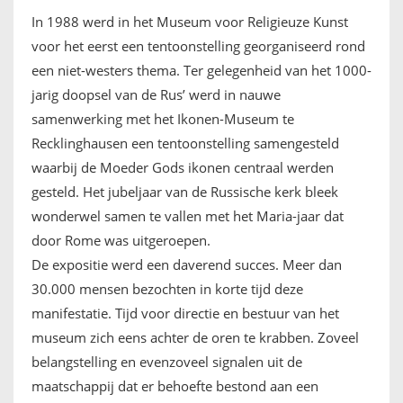
IKONEN, EEN INTRODUCTIE
In 1988 werd in het Museum voor Religieuze Kunst
voor het eerst een tentoonstelling georganiseerd rond
OVER DE STICHTING
een niet-westers thema. Ter gelegenheid van het 1000-
jarig doopsel van de Rus’ werd in nauwe
LEXIKON
samenwerking met het Ikonen-Museum te
Recklinghausen een tentoonstelling samengesteld
LINKS
waarbij de Moeder Gods ikonen centraal werden
gesteld. Het jubeljaar van de Russische kerk bleek
EXPOSITIES
wonderwel samen te vallen met het Maria-jaar dat
door Rome was uitgeroepen.
SCHILDERCURSUSSEN
De expositie werd een daverend succes. Meer dan
30.000 mensen bezochten in korte tijd deze
MATERIALEN
manifestatie. Tijd voor directie en bestuur van het
museum zich eens achter de oren te krabben. Zoveel
DOEN OF LATEN
belangstelling en evenzoveel signalen uit de
maatschappij dat er behoefte bestond aan een
ENGLISH