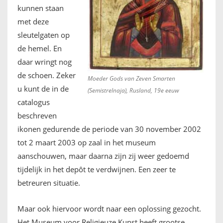
kunnen staan
met deze
sleutelgaten op
de hemel. En
daar wringt nog
de schoen. Zeker
Moeder Gods van Zeven Smarten
u kunt de in de
(Semistrelnaja), Rusland, 19e eeuw
catalogus
beschreven
ikonen gedurende de periode van 30 november 2002
tot 2 maart 2003 op zaal in het museum
aanschouwen, maar daarna zijn zij weer gedoemd
tijdelijk in het depôt te verdwijnen. Een zeer te
betreuren situatie.
Maar ook hiervoor wordt naar een oplossing gezocht.
Het Museum voor Religieuze Kunst heeft grootse