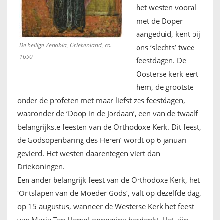
het westen vooral
met de Doper
aangeduid, kent bij
De heilige Zenobia, Griekenland, ca.
ons ‘slechts’ twee
1650
feestdagen. De
Oosterse kerk eert
hem, de grootste
onder de profeten met maar liefst zes feestdagen,
waaronder de ‘Doop in de Jordaan’, een van de twaalf
belangrijkste feesten van de Orthodoxe Kerk. Dit feest,
de Godsopenbaring des Heren’ wordt op 6 januari
gevierd. Het westen daarentegen viert dan
Driekoningen.
Een ander belangrijk feest van de Orthodoxe Kerk, het
‘Ontslapen van de Moeder Gods’, valt op dezelfde dag,
op 15 augustus, wanneer de Westerse Kerk het feest
van Maria Ten Hemel-opneming herdenkt. Het zijn