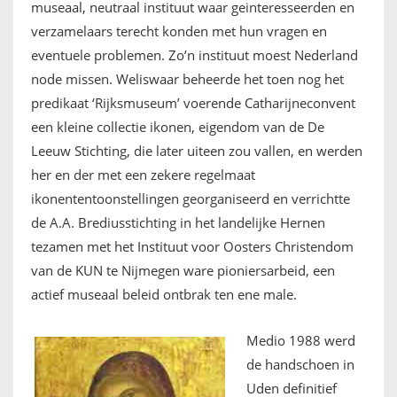
museaal, neutraal instituut waar geinteresseerden en
FRANÇAIS
verzamelaars terecht konden met hun vragen en
eventuele problemen. Zo’n instituut moest Nederland
node missen. Weliswaar beheerde het toen nog het
predikaat ‘Rijksmuseum’ voerende Catharijneconvent
een kleine collectie ikonen, eigendom van de De
Leeuw Stichting, die later uiteen zou vallen, en werden
her en der met een zekere regelmaat
ikonententoonstellingen georganiseerd en verrichtte
de A.A. Brediusstichting in het landelijke Hernen
tezamen met het Instituut voor Oosters Christendom
van de KUN te Nijmegen ware pioniersarbeid, een
actief museaal beleid ontbrak ten ene male.
Medio 1988 werd
de handschoen in
Uden definitief