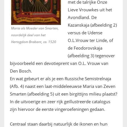
met de talrijke Onze
Lieve Vrouwkes uit het
Avondland. De
Kazanskaja (afbeelding 2)
Maria als Moeder van Smarten,
versus de Udense
noordelijk deel van het
O.L.Vrouw ter Linde, of
Hertogdom Brabant, ca. 1520
de Feodorovskaja
(afbeelding 3) tegenover
bijvoorbeeld een devotieprent van O.L. Vrouw van
Den Bosch.
En wat gebeurt er als je een Russische Semistrelnaja
(Afb. 4) naast een laat-middeleeuwse Maria van Zeven
Smarten (afbeelding 5) uit een birgittijns milieu plaatst?
In de uitvoerige en zeer rijk geïllustreerde catalogus
zijn hiervoor de eerste vingeroefeningen gedaan.
Centraal staan daarbij natuurlijk de ikonen en hun