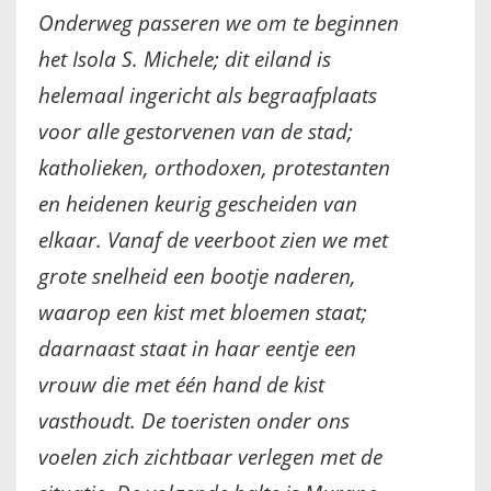
Onderweg passeren we om te beginnen
IKONEN, EEN INTRODUCTIE
het Isola S. Michele; dit eiland is
OVER DE STICHTING
helemaal ingericht als begraafplaats
voor alle gestorvenen van de stad;
LEXIKON
katholieken, orthodoxen, protestanten
LINKS
en heidenen keurig gescheiden van
elkaar. Vanaf de veerboot zien we met
EXPOSITIES
grote snelheid een bootje naderen,
SCHILDERCURSUSSEN
waarop een kist met bloemen staat;
daarnaast staat in haar eentje een
MATERIALEN
vrouw die met één hand de kist
vasthoudt. De toeristen onder ons
DOEN OF LATEN
voelen zich zichtbaar verlegen met de
ENGLISH