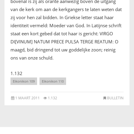
bovenal is zij als orante aanwezig boven de uitgang
van de kerk om aan de kerkgangers te laten weten dat
zij voor hen zal bidden. In Griekse letter staat haar
identiteit vermeld: Moeder van God. In Latijnse schrift
staat een kort gebed dat tot haar is gericht: VIRGO
DI[VINUM] NATUM PRECE PULSA TERGE REATUM: O
maagd, bid dringend tot uw goddelijke zoon; reinig
ons van onze schuld.
1.132
Eikonikon 109
Eikonikon 110
1 MAART 2011
1.132
BULLETIN