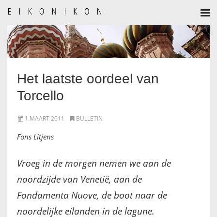
HOME
AANMELDEN
Het laatste oordeel van
BULLETIN
Torcello
BULLETIN ARCHIEF
1 MAART 2011
BULLETIN
AUTEURSREGLEMENT
Fons Litjens
AUTEURSREGISTER
Vroeg in de morgen nemen we aan de
noordzijde van Venetië, aan de
ALGEMEEN
Fondamenta Nuove, de boot naar de
IKOON GESCHIEDENIS
noordelijke eilanden in de lagune.