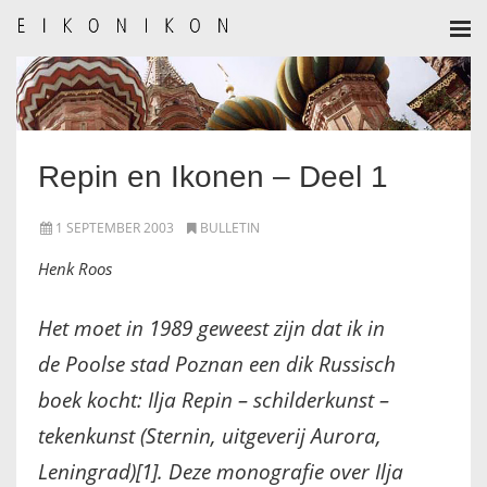
HOME
AANMELDEN
Repin en Ikonen – Deel 1
BULLETIN
1 SEPTEMBER 2003
BULLETIN
BULLETIN ARCHIEF
Henk Roos
AUTEURSREGLEMENT
Het moet in 1989 geweest zijn dat ik in
AUTEURSREGISTER
de Poolse stad Poznan een dik Russisch
boek kocht: Ilja Repin – schilderkunst –
ALGEMEEN
tekenkunst (Sternin, uitgeverij Aurora,
IKOON GESCHIEDENIS
Leningrad)[1]. Deze monografie over Ilja