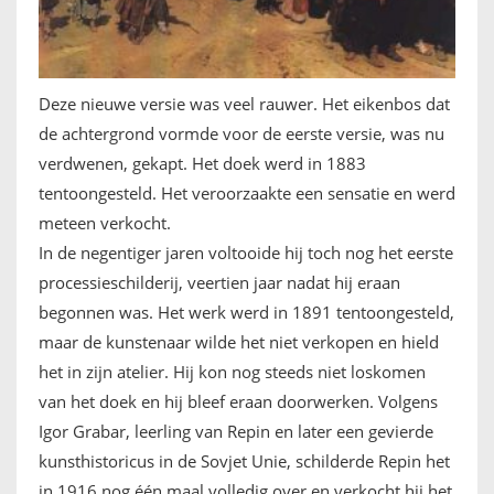
Deze nieuwe versie was veel rauwer. Het eikenbos dat
de achtergrond vormde voor de eerste versie, was nu
verdwenen, gekapt. Het doek werd in 1883
tentoongesteld. Het veroorzaakte een sensatie en werd
meteen verkocht.
In de negentiger jaren voltooide hij toch nog het eerste
processieschilderij, veertien jaar nadat hij eraan
begonnen was. Het werk werd in 1891 tentoongesteld,
maar de kunstenaar wilde het niet verkopen en hield
het in zijn atelier. Hij kon nog steeds niet loskomen
van het doek en hij bleef eraan doorwerken. Volgens
Igor Grabar, leerling van Repin en later een gevierde
kunsthistoricus in de Sovjet Unie, schilderde Repin het
in 1916 nog één maal volledig over en verkocht hij het