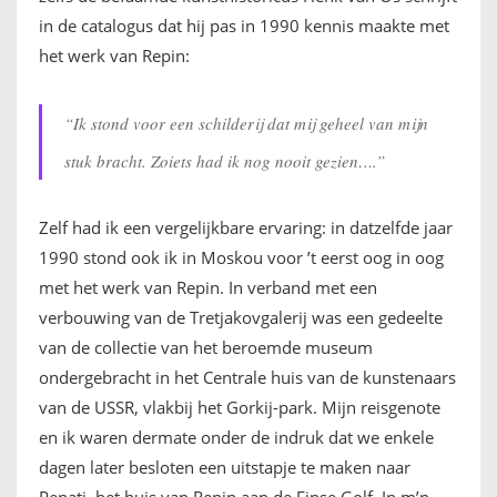
in de catalogus dat hij pas in 1990 kennis maakte met
het werk van Repin:
“Ik stond voor een schilderij dat mij geheel van mijn
stuk bracht. Zoiets had ik nog nooit gezien….”
Zelf had ik een vergelijkbare ervaring: in datzelfde jaar
1990 stond ook ik in Moskou voor ’t eerst oog in oog
met het werk van Repin. In verband met een
verbouwing van de Tretjakovgalerij was een gedeelte
van de collectie van het beroemde museum
ondergebracht in het Centrale huis van de kunstenaars
van de USSR, vlakbij het Gorkij-park. Mijn reisgenote
en ik waren dermate onder de indruk dat we enkele
dagen later besloten een uitstapje te maken naar
Penati, het huis van Repin aan de Finse Golf. In m’n