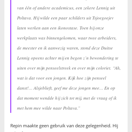
van één of andere academicus, een zekere Lennig uit
Poltava. Hij wilde een paar schilders uit Tsjoegoejev
laten werken aan een ikonostase. Toen hij onze
werkplaats was binnengekomen, waar twee arbeiders,
de meester en ik aanwezig waren, stond deze Duitse
Lennig opeens achter mij en begon z’n bewondering te
uiten over mijn penseelstreek en over mijn coloriet. “Ah,
wat is dat voor een jongen. Kijk hoe zijn penseel
danst!… Alsjeblieft, geef me deze jongen mee… En op
dat moment wendde hij zich tot mij, met de vraag of ik
met hem mee wilde naar Poltava.”
Repin maakte geen gebruik van deze gelegenheid. Hij