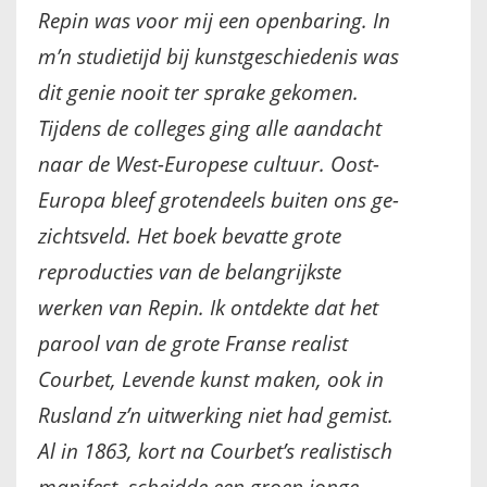
Repin was voor mij een openbaring. In
IKONEN, EEN INTRODUCTIE
m’n studietijd bij kunstgeschiedenis was
OVER DE STICHTING
dit genie nooit ter sprake gekomen.
Tijdens de colleges ging alle aandacht
LEXIKON
naar de West-Europese cultuur. Oost-
LINKS
Europa bleef grotendeels buiten ons ge-
zichtsveld. Het boek bevatte grote
EXPOSITIES
reproducties van de belangrijkste
werken van Repin. Ik ontdekte dat het
SCHILDERCURSUSSEN
parool van de grote Franse realist
MATERIALEN
Courbet, Levende kunst maken, ook in
Rusland z’n uitwerking niet had gemist.
DOEN OF LATEN
Al in 1863, kort na Courbet’s realistisch
ENGLISH
manifest, scheidde een groep jonge