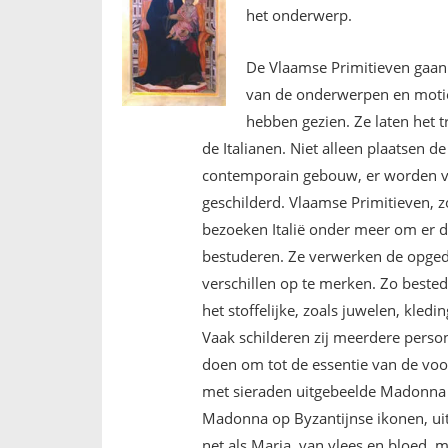
het onderwerp.
De Vlaamse Primitieven gaan
van de onderwerpen en motiev
hebben gezien. Ze laten het t
de Italianen. Niet alleen plaatsen d
contemporain gebouw, er worden vaa
geschilderd. Vlaamse Primitieven, 
bezoeken Italië onder meer om er d
bestuderen. Ze verwerken de opgedan
verschillen op te merken. Zo bested
het stoffelijke, zoals juwelen, kledin
Vaak schilderen zij meerdere pers
doen om tot de essentie van de voor
met sieraden uitgebeelde Madonna wo
Madonna op Byzantijnse ikonen, uitg
net als Maria, van vlees en bloed,