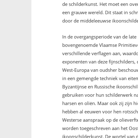
de schilderkunst. Het moet een ov
een grauwe wereld. Dit staat in schr
door de middeleeuwse ikoonschilde
In de overgangsperiode van de lat
bovengenoemde Vlaamse Primitieven.
verschillende verflagen aan, waardo
exponenten van deze fijnschilders,
West-Europa van oudsher beschouwd 
in een gemengde techniek van eitem
Byzantijnse en Russische ikoonschil
gebruiken voor hun schilderwerk na
harsen en oliën. Maar ook zij zijn 
hebben al eeuwen voor hen rotsschi
Westerse aanspraak op de olieverft
worden toegeschreven aan het Oost
ikoonschilderkunst. De wortel van d