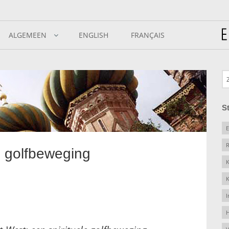
ALGEMEEN
ENGLISH
FRANÇAIS
S
E
R
e golfbeweging
K
K
I
H