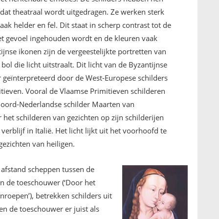
dat theatraal wordt uitgedragen. Ze werken sterk
ak helder en fel. Dit staat in scherp contrast tot de
et gevoel ingehouden wordt en de kleuren vaak
jnse ikonen zijn de vergeestelijkte portretten van
ol die licht uitstraalt. Dit licht van de Byzantijnse
 geïnterpreteerd door de West-Europese schilders
itieven. Vooral de Vlaamse Primitieven schilderen
e Noord-Nederlandse schilder Maarten van
et schilderen van gezichten op zijn schilderijen
rblijf in Italië. Het licht lijkt uit het voorhoofd te
ezichten van heiligen.
 afstand scheppen tussen de
n de toeschouwer (‘Door het
nroepen’), betrekken schilders uit
den de toeschouwer er juist als