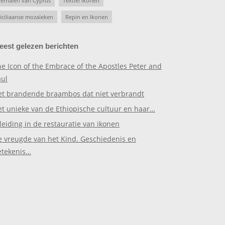
erhalen van Cyprus
Textiel ikonen
iciliaanse mozaïeken
Repin en Ikonen
eest gelezen berichten
e Icon of the Embrace of the Apostles Peter and
aul
et brandende braambos dat niet verbrandt
et unieke van de Ethiopische cultuur en haar…
leiding in de restauratie van ikonen
e vreugde van het Kind. Geschiedenis en
etekenis…