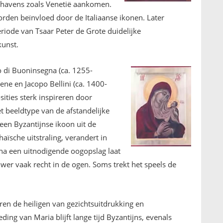
e havens zoals Venetië aankomen.
rden beïnvloed door de Italiaanse ikonen. Later
riode van Tsaar Peter de Grote duidelijke
kunst.
io di Buoninsegna (ca. 1255-
ene en Jacopo Bellini (ca. 1400-
ities sterk inspireren door
t beeldtype van de afstandelijke
en Byzantijnse ikoon uit de
ïsche uitstraling, verandert in
na een uitnodigende oogopslag laat
uwer vaak recht in de ogen. Soms trekt het speels de
ren de heiligen van gezichtsuitdrukking en
ing van Maria blijft lange tijd Byzantijns, evenals