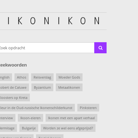
teekwoorden
nglish
Athos
Reisverslag
Moeder Gods
obert de Caluwe
Byzantium
Metaalikonen
loosters op Kreta
leur in de Oud-russische Ikonenschilderkunst
Pinksteren
nterview
Ikoon-eieren
Ikonen met een apart verhaal
ermitage
Bulgarije
Worden ze wel eens afgeprijsd?