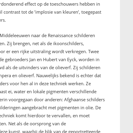
erdonderend effect op de toeschouwers hebben in
il contrast tot de ’implosie van kleuren’, toegepast
rs.
e Middeleeuwen naar de Renaissance schilderen
 Zij brengen, net als de ikoonschilders,
or er een rijke uitstraling wordt verkregen. Twee
 de gebroeders Jan en Hubert van Eyck, worden in
als de uitvinders van de olieverf. Zij schilderen
pera en olieverf. Nauwelijks bekend is echter dat
ders voor hen al in deze techniek werken. Ze
ast ei, water en lokale pigmenten verschillende
hierin voorgegaan door anderen: Afghaanse schilders
lderingen aangebracht met pigmenten in olie. De
echniek komt hierdoor te vervallen, en moet
en. Net als de oorsprong van de
eze kunst, waarbij de blik van de geportretteerde