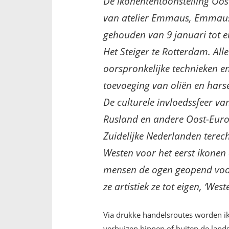
De ikonententoonstelling Oost
van atelier Emmaus, Emmau
gehouden van 9 januari tot e
Het Steiger te Rotterdam. All
oorspronkelijke technieken 
toevoeging van oliën en hars
De culturele invloedssfeer van
Rusland en andere Oost-Europ
Zuidelijke Nederlanden terec
Westen voor het eerst ikonen 
mensen de ogen geopend voor
ze artistiek ze tot eigen, ‘West
Via drukke handelsroutes worden i
verhuizen binnen of buiten de lan