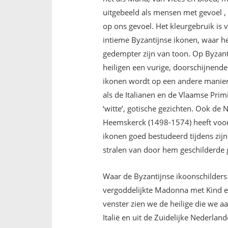
uitgebeeld als mensen met gevoel , 
op ons gevoel. Het kleurgebruik is va
intieme Byzantijnse ikonen, waar h
gedempter zijn van toon. Op Byzanti
heiligen een vurige, doorschijnende b
ikonen wordt op een andere manier
als de Italianen en de Vlaamse Prim
‘witte’, gotische gezichten. Ook d
Heemskerck (1498-1574) heeft voor h
ikonen goed bestudeerd tijdens zijn ve
stralen van door hem geschilderde g
Waar de Byzantijnse ikoonschilders
vergoddelijkte Madonna met Kind e
venster zien we de heilige die we aa
Italië en uit de Zuidelijke Nederlan