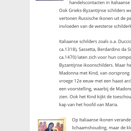
handelscontacten in Italiaans
Ook Grieks-Byzantijnse schilders wo
vertonen Russische ikonen uit de pe
invloeden van de westerse schilder
Italiaanse schilders zoals o.a. Ducc
ca.1318), Sassetta, Berdardino da Si
ca.1470) laten zich voor hun compos
Byzantijnse ikoonschilders. Maar he
Madonna met Kind, van oorsprong e
vroege 12e eeuw met een haast archa
een voorstelling, waarbij de Madon
zien. Ook het Kind kijkt de toescho
kap van het hoofd van Maria.
Op Italiaanse ikonen verande
lichaamshouding, maar de kled