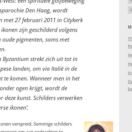
-West: een spirituele golfbeweging
V
sparochie Den Haag, wordt
S
n met 27 februari 2011 in Citykerk
M
e ikonen zijn geschilderd volgens
en oude pigmenten, soms met
Th
P
en.
H
 Byzantium strekt zich uit tot in
H
ese landen, om via Italië in de
In
ht te komen. Wanneer men in het
D
onder ogen krijgt, wordt de
b
 deze kunst. Schilders verwerken
erse ikonen’.
konen verspreid. Sommige schilders
dsgrenzen om aan opdrachten te