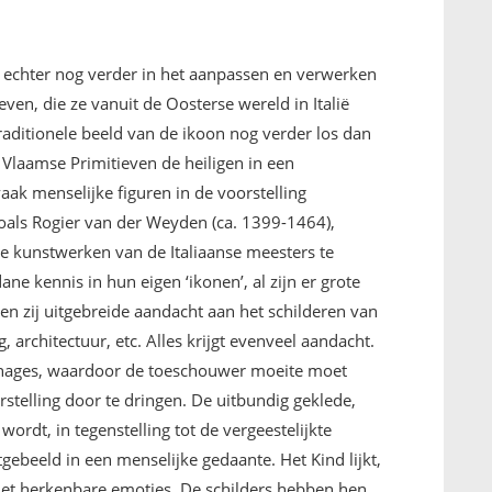
 echter nog verder in het aanpassen en verwerken
en, die ze vanuit de Oosterse wereld in Italië
raditionele beeld van de ikoon nog verder los dan
e Vlaamse Primitieven de heiligen in een
k menselijke figuren in de voorstelling
zoals Rogier van der Weyden (ca. 1399-1464),
e kunstwerken van de Italiaanse meesters te
e kennis in hun eigen ‘ikonen’, al zijn er grote
en zij uitgebreide aandacht aan het schilderen van
g, architectuur, etc. Alles krijgt evenveel aandacht.
onages, waardoor de toeschouwer moeite moet
stelling door te dringen. De uitbundig geklede,
rdt, in tegenstelling tot de vergeestelijkte
ebeeld in een menselijke gedaante. Het Kind lijkt,
 met herkenbare emoties. De schilders hebben hen