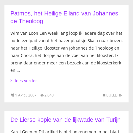
IKONEN, EEN INTRODUCTIE
Patmos, het Heilige Eiland van Johannes
de Theoloog
OVER DE STICHTING
Wim van Loon Een week lang loop ik iedere dag over het
LEXIKON
oude ezelpad vanaf het havenplaatsje Skala naar boven,
naar het Heilige Klooster van Johannes de Theoloog en
LINKS
naar Chóra, het dorpje aan de voet van het klooster. Ik
breng daar onder meer een bezoek aan de kloosterkerk
EXPOSITIES
en …
lees verder
SCHILDERCURSUSSEN
1 APRIL 2007
2.043
BULLETIN
MATERIALEN
DOEN OF LATEN
De Lierse kopie van de lijkwade van Turijn
ENGLISH
Karel Geenen Dit artikel is niet opgenomen in het blad,