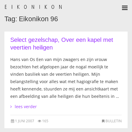
Tag: Eikonikon 96
HOME
AANMELDEN
Select gezelschap, Over een kapel met
veertien heiligen
BULLETIN
Hans van Os Een van mijn zwagers en zijn vrouw
BULLETIN ARCHIEF
bezochten het afgelopen jaar de nogal moeilijk te
vinden basiliek van de veertien heiligen. Mijn
AUTEURSREGLEMENT
belangstelling voor alles wat met hagiografie te maken
heeft kennende, stuurden ze mij een ansichtkaart met
AUTEURSREGISTER
een afbeelding van alle heiligen die hun beeltenis in …
lees verder
ALGEMEEN
1 JUNI 2007
165
BULLETIN
IKOON GESCHIEDENIS