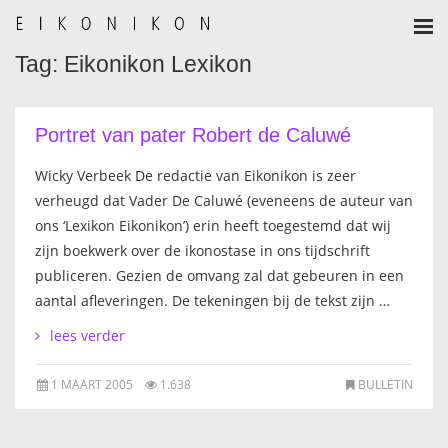
Tag: Eikonikon Lexikon
HOME
AANMELDEN
Portret van pater Robert de Caluwé
BULLETIN
Wicky Verbeek De redactie van Eikonikon is zeer
verheugd dat Vader De Caluwé (eveneens de auteur van
BULLETIN ARCHIEF
ons ‘Lexikon Eikonikon’) erin heeft toegestemd dat wij
zijn boekwerk over de ikonostase in ons tijdschrift
AUTEURSREGLEMENT
publiceren. Gezien de omvang zal dat gebeuren in een
aantal afleveringen. De tekeningen bij de tekst zijn …
AUTEURSREGISTER
lees verder
ALGEMEEN
1 MAART 2005
1.638
BULLETIN
IKOON GESCHIEDENIS