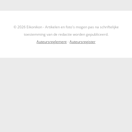
IKONEN, EEN INTRODUCTIE
OVER DE STICHTING
© 2026 Eikonikon - Artikelen en foto's mogen pas na schriftelijke
toestemming van de redactie worden gepubliceerd.
LEXIKON
Auteursreglement
-
Auteursregister
LINKS
EXPOSITIES
SCHILDERCURSUSSEN
MATERIALEN
DOEN OF LATEN
ENGLISH