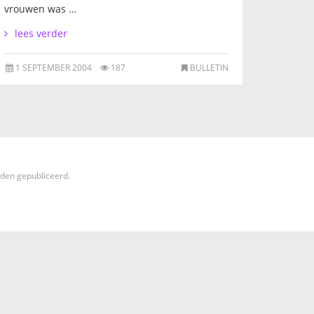
vrouwen was …
lees verder
1 SEPTEMBER 2004
187
BULLETIN
rden gepubliceerd.