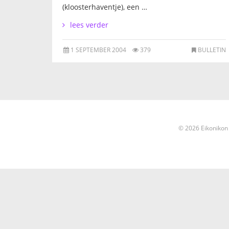
(kloosterhaventje), een …
lees verder
1 SEPTEMBER 2004
379
BULLETIN
© 2026 Eikonikon 