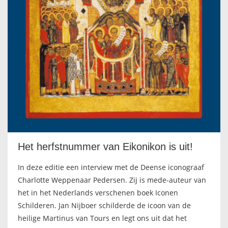
IKONEN, EEN INTRODUCTIE
OVER DE STICHTING
LEXIKON
LINKS
EXPOSITIES
SCHILDERCURSUSSEN
Het herfstnummer van Eikonikon is uit!
In deze editie een interview met de Deense iconograaf
MATERIALEN
Charlotte Weppenaar Pedersen. Zij is mede-auteur van
het in het Nederlands verschenen boek Iconen
DOEN OF LATEN
Schilderen. Jan Nijboer schilderde de icoon van de
heilige Martinus van Tours en legt ons uit dat het
ENGLISH