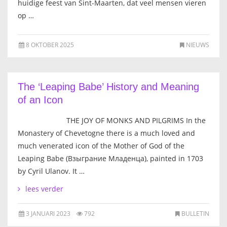
huidige feest van Sint-Maarten, dat veel mensen vieren
FRANÇAIS
op …
8 OKTOBER 2025
NIEUWS
The ‘Leaping Babe’ History and Meaning
of an Icon
THE JOY OF MONKS AND PILGRIMS In the
Monastery of Chevetogne there is a much loved and
much venerated icon of the Mother of God of the
Leaping Babe (Взыграние Младенца), painted in 1703
by Cyril Ulanov. It …
lees verder
3 JANUARI 2023
792
BULLETIN