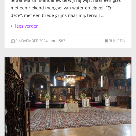
leraar Martin Mandaliev, terwijl hij wijst naar een glas
met een riekend mengsel van water en eigeel. “En
deze”, met een brede grijns naar mij, terwijl …
lees verder
9 NOVEMBER 2024
1.583
BULLETIN