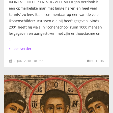
IKONENSCHILDER EN NOG VEEL MEER ‘Jan Verdonk is
IKONEN, EEN INTRODUCTIE
een opmerkelijke man met lange haren en heel veel
kennis’, zo lees ik als commentaar op een van de vele
OVER DE STICHTING
ikonenschildercursussen die hij heeft gegeven. Sinds
2001 heeft hij via zijn ‘Iconenschool’ ruim 1000 mensen
LEXIKON
lesgegeven en aangestoken met zijn enthousiasme om
…
LINKS
lees verder
EXPOSITIES
30 JUNI 2018
962
BULLETIN
SCHILDERCURSUSSEN
MATERIALEN
DOEN OF LATEN
ENGLISH