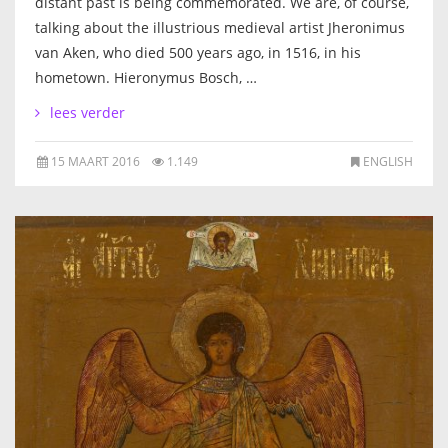
distant past is being commemorated. We are, of course,
talking about the illustrious medieval artist Jheronimus
van Aken, who died 500 years ago, in 1516, in his
hometown. Hieronymus Bosch, …
lees verder
15 MAART 2016
1.149
ENGLISH