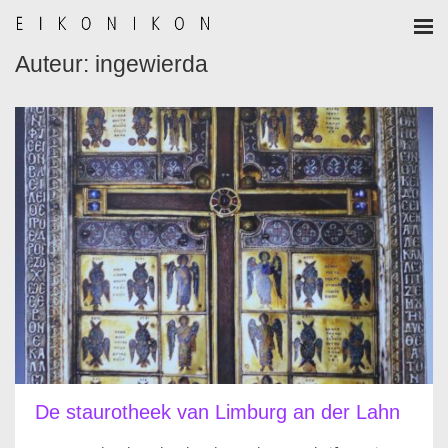
Auteur: ingewierda
HOME
AANMELDEN
BULLETIN
BULLETIN ARCHIEF
AUTEURSREGLEMENT
AUTEURSREGISTER
ALGEMEEN
De staurotheek van Limburg an der Lahn
IKOON GESCHIEDENIS