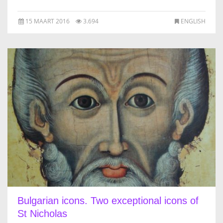
15 MAART 2016
3.694
ENGLISH
Bulgarian icons. Two exceptional icons of
St Nicholas