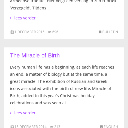
Armeense traditie. Hier volgt een verslag in zijn rubriek
‘Verzegeld’. Tijdens …
lees verder
1 DECEMBER 2015
696
BULLETIN
The Miracle of Birth
Every human life has a beginning, as each life reaches
an end; a matter of biology but at the same time, a
great miracle. The exhibition of Russian and Greek
icons associated with the birth of new life, Miracle of
Birth, added to this year’s Christmas holiday
celebrations and was seen at …
lees verder
15 DECEMBER 2014
213
ENGLISH