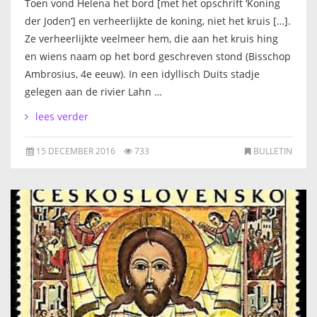
Toen vond Helena het bord [met het opschrift ‘Koning
IKONEN, EEN INTRODUCTIE
der Joden’] en verheerlijkte de koning, niet het kruis […].
Ze verheerlijkte veelmeer hem, die aan het kruis hing
OVER DE STICHTING
en wiens naam op het bord geschreven stond (Bisschop
Ambrosius, 4e eeuw). In een idyllisch Duits stadje
LEXIKON
gelegen aan de rivier Lahn …
lees verder
LINKS
15 DECEMBER 2016
733
BULLETIN
EXPOSITIES
SCHILDERCURSUSSEN
MATERIALEN
DOEN OF LATEN
ENGLISH