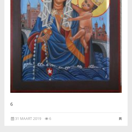
IKONEN, EEN INTRODUCTIE
OVER DE STICHTING
LEXIKON
LINKS
EXPOSITIES
SCHILDERCURSUSSEN
MATERIALEN
6
DOEN OF LATEN
31 MAART 2019
6
ENGLISH