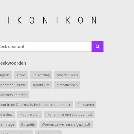
teekwoorden
nglish
Athos
Reisverslag
Moeder Gods
obert de Caluwe
Byzantium
Metaalikonen
loosters op Kreta
leur in de Oud-russische Ikonenschilderkunst
Pinksteren
nterview
Ikoon-eieren
Ikonen met een apart verhaal
ermitage
Bulgarije
Worden ze wel eens afgeprijsd?