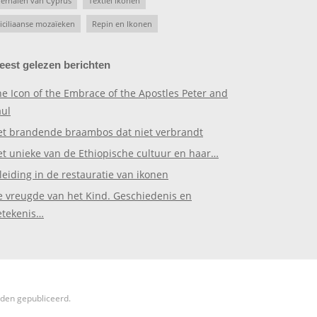
erhalen van Cyprus
Textiel ikonen
iciliaanse mozaïeken
Repin en Ikonen
eest gelezen berichten
e Icon of the Embrace of the Apostles Peter and
aul
et brandende braambos dat niet verbrandt
et unieke van de Ethiopische cultuur en haar…
leiding in de restauratie van ikonen
e vreugde van het Kind. Geschiedenis en
etekenis…
rden gepubliceerd.