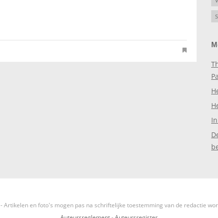
V
S
M
Th
P
H
H
In
D
b
- Artikelen en foto's mogen pas na schriftelijke toestemming van de redactie wo
Auteursreglement
-
Auteursregister