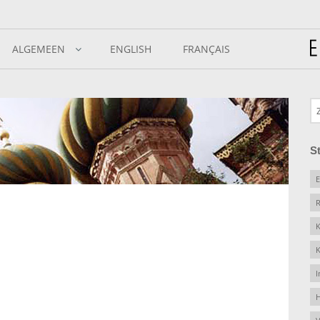
ALGEMEEN
ENGLISH
FRANÇAIS
S
E
R
K
K
I
H