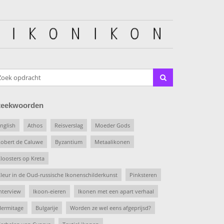
teekwoorden
nglish
Athos
Reisverslag
Moeder Gods
obert de Caluwe
Byzantium
Metaalikonen
loosters op Kreta
leur in de Oud-russische Ikonenschilderkunst
Pinksteren
nterview
Ikoon-eieren
Ikonen met een apart verhaal
ermitage
Bulgarije
Worden ze wel eens afgeprijsd?