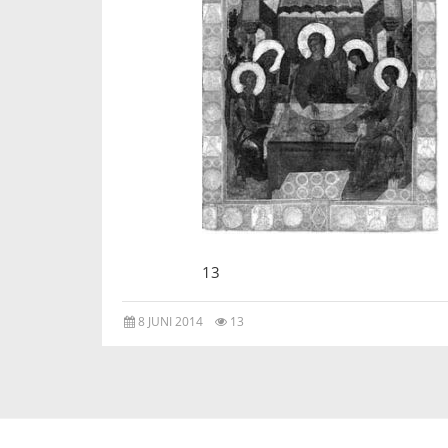
13
8 JUNI 2014
13