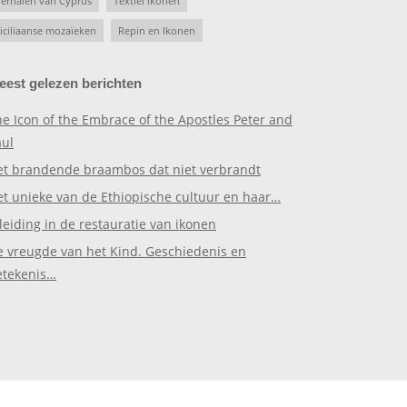
erhalen van Cyprus
Textiel ikonen
iciliaanse mozaïeken
Repin en Ikonen
eest gelezen berichten
e Icon of the Embrace of the Apostles Peter and
aul
et brandende braambos dat niet verbrandt
et unieke van de Ethiopische cultuur en haar…
leiding in de restauratie van ikonen
e vreugde van het Kind. Geschiedenis en
etekenis…