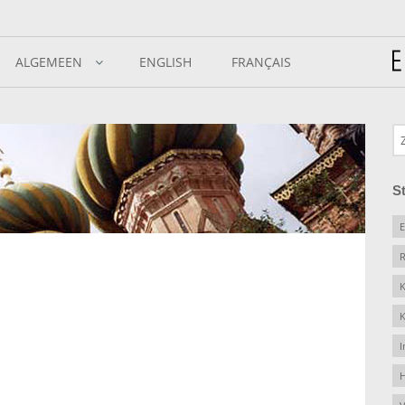
ALGEMEEN
ENGLISH
FRANÇAIS
S
E
R
K
K
I
H