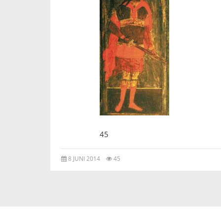
45
8 JUNI 2014
45