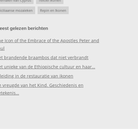
erhalen van Cyprus
Textiel ikonen
iciliaanse mozaïeken
Repin en Ikonen
eest gelezen berichten
e Icon of the Embrace of the Apostles Peter and
aul
et brandende braambos dat niet verbrandt
et unieke van de Ethiopische cultuur en haar…
leiding in de restauratie van ikonen
e vreugde van het Kind. Geschiedenis en
etekenis…