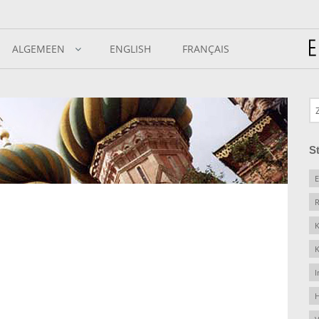
ALGEMEEN
ENGLISH
FRANÇAIS
S
E
R
K
K
I
H