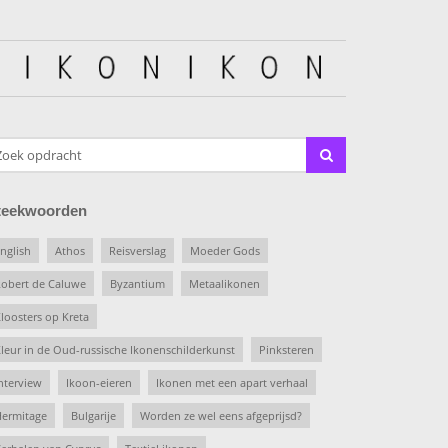
teekwoorden
nglish
Athos
Reisverslag
Moeder Gods
obert de Caluwe
Byzantium
Metaalikonen
loosters op Kreta
leur in de Oud-russische Ikonenschilderkunst
Pinksteren
nterview
Ikoon-eieren
Ikonen met een apart verhaal
ermitage
Bulgarije
Worden ze wel eens afgeprijsd?