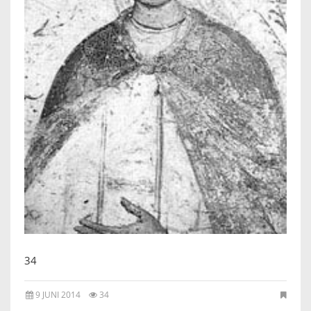
IKONEN, EEN INTRODUCTIE
OVER DE STICHTING
LEXIKON
LINKS
EXPOSITIES
SCHILDERCURSUSSEN
MATERIALEN
34
DOEN OF LATEN
9 JUNI 2014
34
ENGLISH