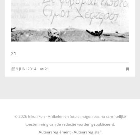
IKONEN, EEN INTRODUCTIE
OVER DE STICHTING
LEXIKON
21
LINKS
9 JUNI 2014
21
EXPOSITIES
SCHILDERCURSUSSEN
MATERIALEN
© 2026 Eikonikon - Artikelen en foto's mogen pas na schriftelijke
DOEN OF LATEN
toestemming van de redactie worden gepubliceerd.
Auteursreglement
-
Auteursregister
ENGLISH