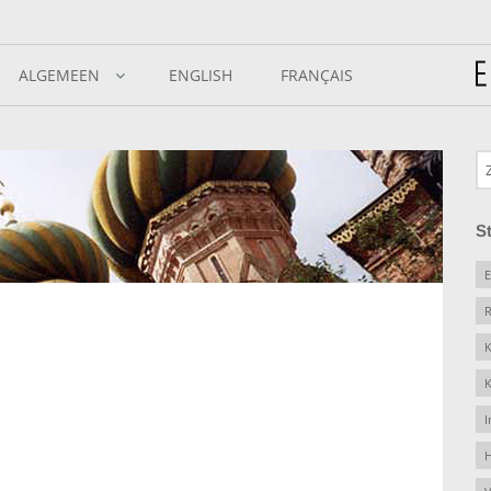
ALGEMEEN
ENGLISH
FRANÇAIS
S
E
R
K
K
I
H