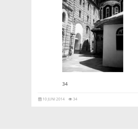
34
10 JUNI 2014
34