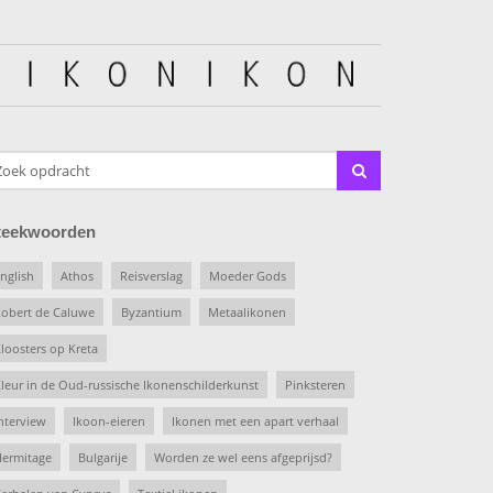
teekwoorden
nglish
Athos
Reisverslag
Moeder Gods
obert de Caluwe
Byzantium
Metaalikonen
loosters op Kreta
leur in de Oud-russische Ikonenschilderkunst
Pinksteren
nterview
Ikoon-eieren
Ikonen met een apart verhaal
ermitage
Bulgarije
Worden ze wel eens afgeprijsd?