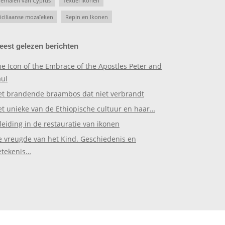
erhalen van Cyprus
Textiel ikonen
iciliaanse mozaïeken
Repin en Ikonen
eest gelezen berichten
e Icon of the Embrace of the Apostles Peter and
aul
et brandende braambos dat niet verbrandt
et unieke van de Ethiopische cultuur en haar…
leiding in de restauratie van ikonen
e vreugde van het Kind. Geschiedenis en
etekenis…