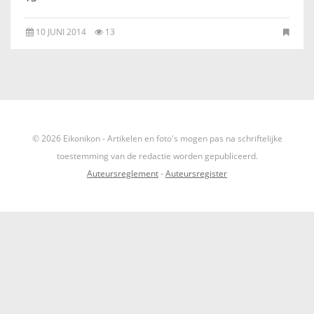
IKONEN, EEN INTRODUCTIE
10 JUNI 2014
13
OVER DE STICHTING
LEXIKON
LINKS
© 2026 Eikonikon - Artikelen en foto's mogen pas na schriftelijke
toestemming van de redactie worden gepubliceerd.
EXPOSITIES
Auteursreglement
-
Auteursregister
SCHILDERCURSUSSEN
MATERIALEN
DOEN OF LATEN
ENGLISH