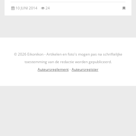
IKONEN, EEN INTRODUCTIE
10 JUNI 2014
24
OVER DE STICHTING
LEXIKON
LINKS
© 2026 Eikonikon - Artikelen en foto's mogen pas na schriftelijke
toestemming van de redactie worden gepubliceerd.
EXPOSITIES
Auteursreglement
-
Auteursregister
SCHILDERCURSUSSEN
MATERIALEN
DOEN OF LATEN
ENGLISH