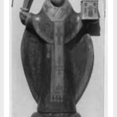
IKONEN, EEN INTRODUCTIE
OVER DE STICHTING
LEXIKON
LINKS
EXPOSITIES
SCHILDERCURSUSSEN
MATERIALEN
DOEN OF LATEN
ENGLISH