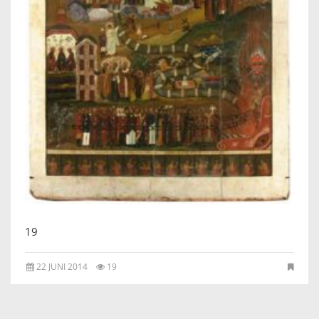
IKONEN, EEN INTRODUCTIE
OVER DE STICHTING
LEXIKON
LINKS
EXPOSITIES
SCHILDERCURSUSSEN
19
MATERIALEN
22 JUNI 2014
19
DOEN OF LATEN
ENGLISH