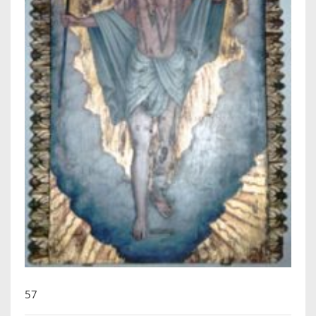
IKONEN, EEN INTRODUCTIE
OVER DE STICHTING
LEXIKON
LINKS
EXPOSITIES
SCHILDERCURSUSSEN
MATERIALEN
DOEN OF LATEN
57
ENGLISH