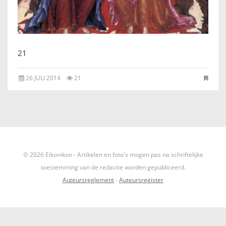
IKONEN, EEN INTRODUCTIE
OVER DE STICHTING
21
LEXIKON
26 JULI 2014
21
LINKS
EXPOSITIES
SCHILDERCURSUSSEN
© 2026 Eikonikon - Artikelen en foto's mogen pas na schriftelijke
MATERIALEN
toestemming van de redactie worden gepubliceerd.
Auteursreglement
-
Auteursregister
DOEN OF LATEN
ENGLISH