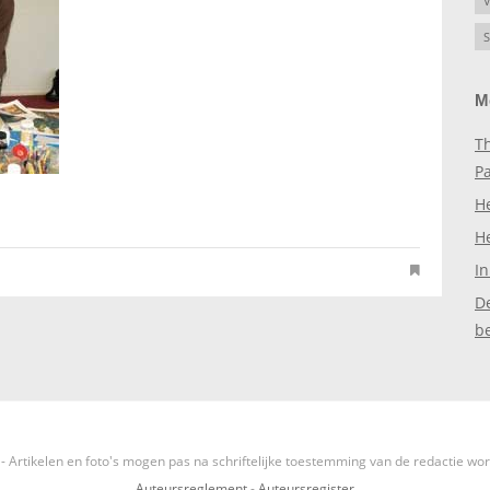
V
S
M
Th
P
H
H
In
D
b
- Artikelen en foto's mogen pas na schriftelijke toestemming van de redactie wo
Auteursreglement
-
Auteursregister