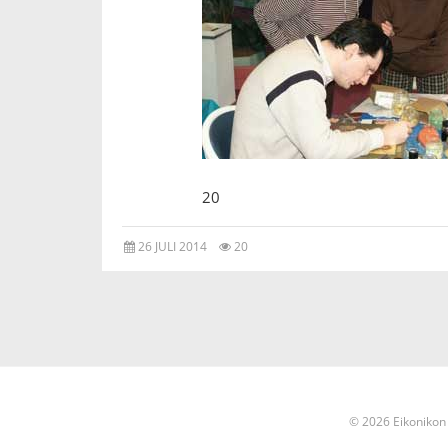
20
26 JULI 2014
20
© 2026 Eikonikon 