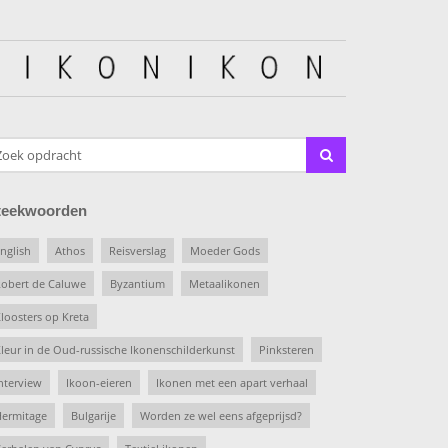
teekwoorden
nglish
Athos
Reisverslag
Moeder Gods
obert de Caluwe
Byzantium
Metaalikonen
loosters op Kreta
leur in de Oud-russische Ikonenschilderkunst
Pinksteren
nterview
Ikoon-eieren
Ikonen met een apart verhaal
ermitage
Bulgarije
Worden ze wel eens afgeprijsd?