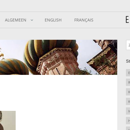
ALGEMEEN
ENGLISH
FRANÇAIS
S
E
R
K
K
I
H