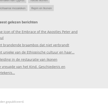
erhalen van Cyprus
Textiel ikonen
iciliaanse mozaïeken
Repin en Ikonen
eest gelezen berichten
e Icon of the Embrace of the Apostles Peter and
aul
et brandende braambos dat niet verbrandt
et unieke van de Ethiopische cultuur en haar…
leiding in de restauratie van ikonen
e vreugde van het Kind. Geschiedenis en
etekenis…
rden gepubliceerd.