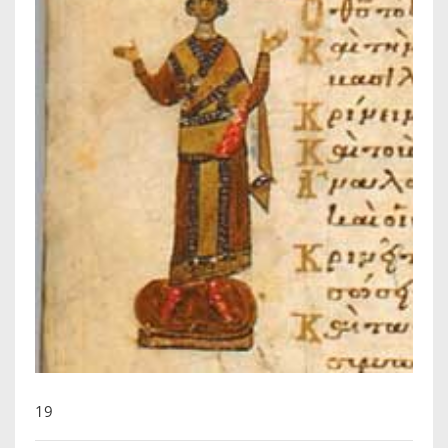
IKONEN, EEN INTRODUCTIE
OVER DE STICHTING
LEXIKON
LINKS
EXPOSITIES
SCHILDERCURSUSSEN
MATERIALEN
DOEN OF LATEN
19
ENGLISH