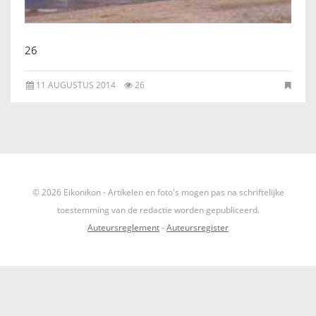
IKONEN, EEN INTRODUCTIE
26
OVER DE STICHTING
11 AUGUSTUS 2014
26
LEXIKON
LINKS
EXPOSITIES
© 2026 Eikonikon - Artikelen en foto's mogen pas na schriftelijke
SCHILDERCURSUSSEN
toestemming van de redactie worden gepubliceerd.
Auteursreglement
-
Auteursregister
MATERIALEN
DOEN OF LATEN
ENGLISH