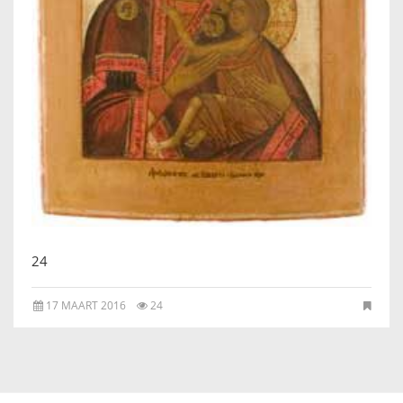
IKONEN, EEN INTRODUCTIE
OVER DE STICHTING
LEXIKON
LINKS
EXPOSITIES
SCHILDERCURSUSSEN
24
MATERIALEN
17 MAART 2016
24
DOEN OF LATEN
ENGLISH