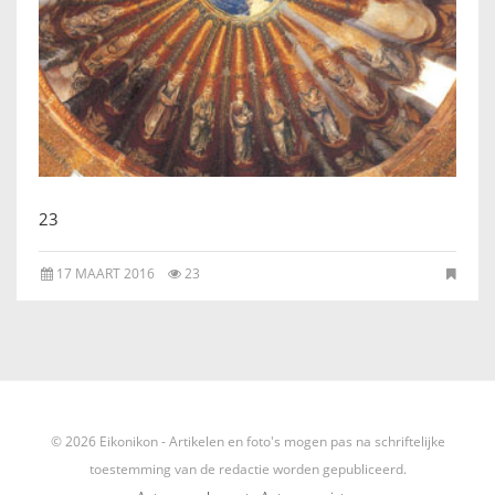
IKONEN, EEN INTRODUCTIE
OVER DE STICHTING
LEXIKON
LINKS
23
EXPOSITIES
17 MAART 2016
23
SCHILDERCURSUSSEN
MATERIALEN
DOEN OF LATEN
© 2026 Eikonikon - Artikelen en foto's mogen pas na schriftelijke
toestemming van de redactie worden gepubliceerd.
ENGLISH