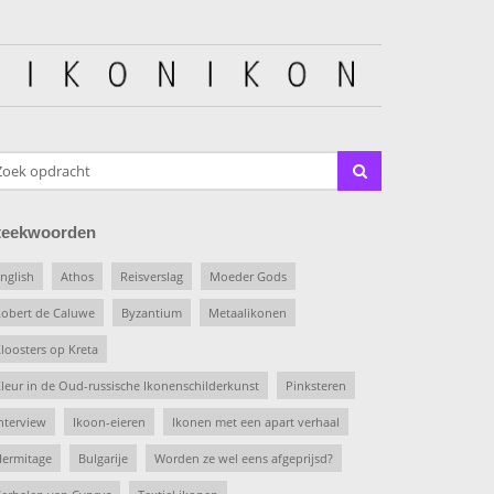
teekwoorden
nglish
Athos
Reisverslag
Moeder Gods
obert de Caluwe
Byzantium
Metaalikonen
loosters op Kreta
leur in de Oud-russische Ikonenschilderkunst
Pinksteren
nterview
Ikoon-eieren
Ikonen met een apart verhaal
ermitage
Bulgarije
Worden ze wel eens afgeprijsd?