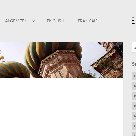
ALGEMEEN
ENGLISH
FRANÇAIS
S
E
R
K
K
I
H