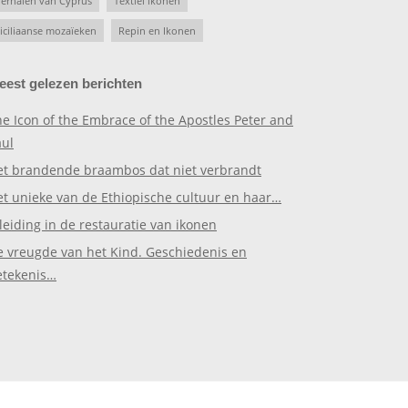
erhalen van Cyprus
Textiel ikonen
iciliaanse mozaïeken
Repin en Ikonen
eest gelezen berichten
e Icon of the Embrace of the Apostles Peter and
aul
et brandende braambos dat niet verbrandt
et unieke van de Ethiopische cultuur en haar…
leiding in de restauratie van ikonen
e vreugde van het Kind. Geschiedenis en
etekenis…