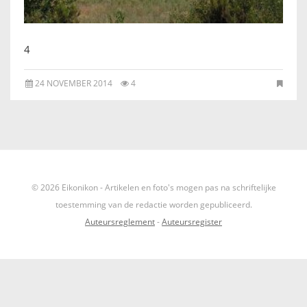
IKONEN, EEN INTRODUCTIE
OVER DE STICHTING
4
24 NOVEMBER 2014
4
LEXIKON
LINKS
EXPOSITIES
© 2026 Eikonikon - Artikelen en foto's mogen pas na schriftelijke
SCHILDERCURSUSSEN
toestemming van de redactie worden gepubliceerd.
Auteursreglement
-
Auteursregister
MATERIALEN
DOEN OF LATEN
ENGLISH