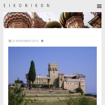
HOME
AANMELDEN
BULLETIN
24 NOVEMBER 2014
BULLETIN ARCHIEF
AUTEURSREGLEMENT
AUTEURSREGISTER
ALGEMEEN
IKOON GESCHIEDENIS