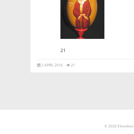
21
2 APRIL 2016
21
© 2026 Eikonikon 