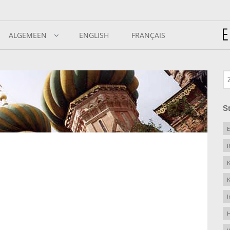
ALGEMEEN
ENGLISH
FRANÇAIS
S
E
R
K
K
I
H