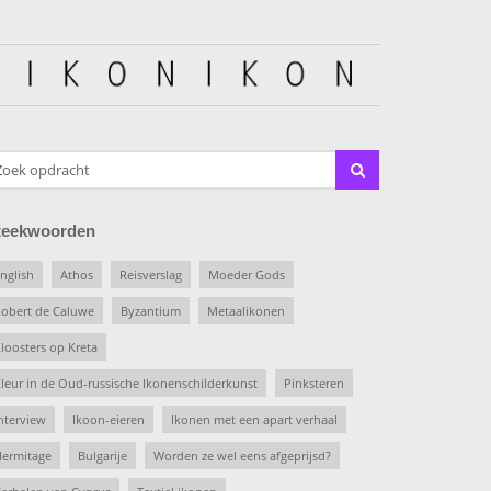
teekwoorden
nglish
Athos
Reisverslag
Moeder Gods
obert de Caluwe
Byzantium
Metaalikonen
loosters op Kreta
leur in de Oud-russische Ikonenschilderkunst
Pinksteren
nterview
Ikoon-eieren
Ikonen met een apart verhaal
ermitage
Bulgarije
Worden ze wel eens afgeprijsd?