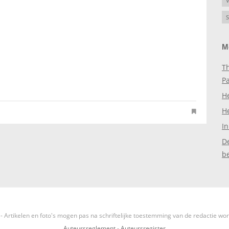
V
S
M
Th
P
H
H
In
D
b
- Artikelen en foto's mogen pas na schriftelijke toestemming van de redactie wo
Auteursreglement
-
Auteursregister