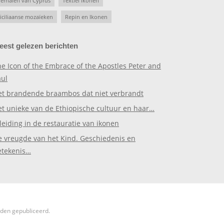
erhalen van Cyprus
Textiel ikonen
iciliaanse mozaïeken
Repin en Ikonen
eest gelezen berichten
e Icon of the Embrace of the Apostles Peter and
aul
et brandende braambos dat niet verbrandt
et unieke van de Ethiopische cultuur en haar…
leiding in de restauratie van ikonen
e vreugde van het Kind. Geschiedenis en
etekenis…
rden gepubliceerd.