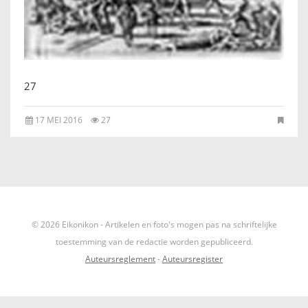
IKONEN, EEN INTRODUCTIE
OVER DE STICHTING
LEXIKON
27
17 MEI 2016
27
LINKS
EXPOSITIES
SCHILDERCURSUSSEN
© 2026 Eikonikon - Artikelen en foto's mogen pas na schriftelijke
MATERIALEN
toestemming van de redactie worden gepubliceerd.
Auteursreglement
-
Auteursregister
DOEN OF LATEN
ENGLISH