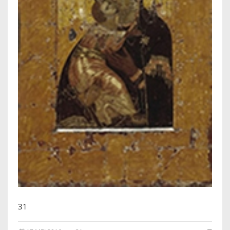
IKONEN, EEN INTRODUCTIE
OVER DE STICHTING
LEXIKON
LINKS
EXPOSITIES
SCHILDERCURSUSSEN
MATERIALEN
DOEN OF LATEN
31
ENGLISH