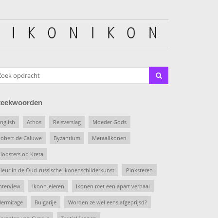
teekwoorden
nglish
Athos
Reisverslag
Moeder Gods
obert de Caluwe
Byzantium
Metaalikonen
loosters op Kreta
leur in de Oud-russische Ikonenschilderkunst
Pinksteren
nterview
Ikoon-eieren
Ikonen met een apart verhaal
ermitage
Bulgarije
Worden ze wel eens afgeprijsd?