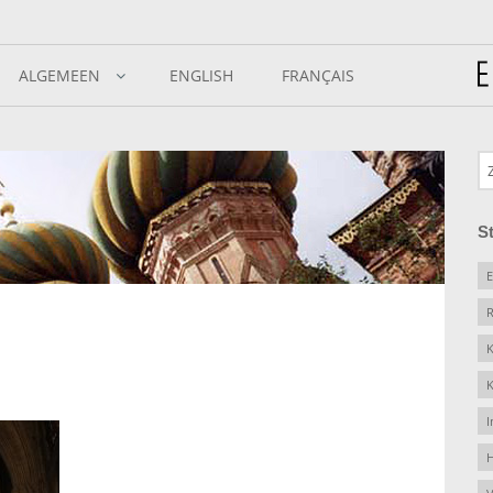
ALGEMEEN
ENGLISH
FRANÇAIS
S
E
R
K
K
I
H