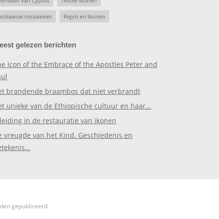
erhalen van Cyprus
Textiel ikonen
iciliaanse mozaïeken
Repin en Ikonen
eest gelezen berichten
e Icon of the Embrace of the Apostles Peter and
aul
et brandende braambos dat niet verbrandt
et unieke van de Ethiopische cultuur en haar…
leiding in de restauratie van ikonen
e vreugde van het Kind. Geschiedenis en
etekenis…
rden gepubliceerd.