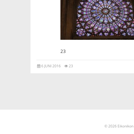
23
6 JUNI 2016
23
© 2026 Eikonikon 