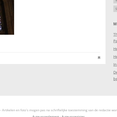
V
S
M
Th
P
H
H
In
D
b
- Artikelen en foto's mogen pas na schriftelijke toestemming van de redactie wo
Auteursreglement
-
Auteursregister