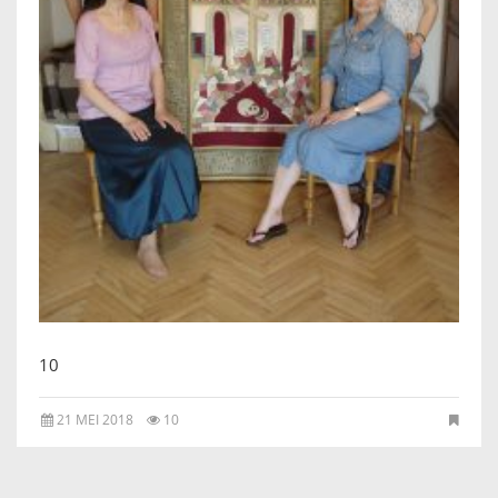
IKONEN, EEN INTRODUCTIE
OVER DE STICHTING
LEXIKON
LINKS
EXPOSITIES
SCHILDERCURSUSSEN
10
MATERIALEN
21 MEI 2018
10
DOEN OF LATEN
ENGLISH