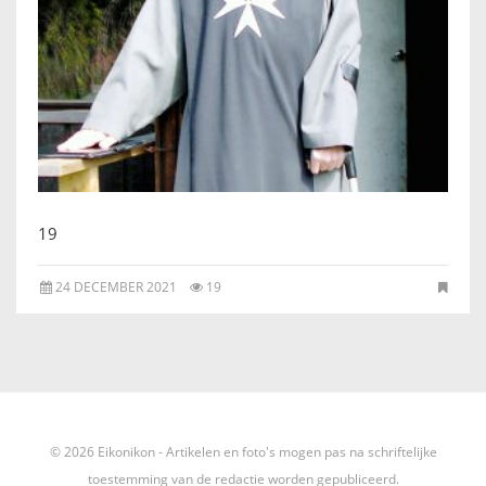
IKONEN, EEN INTRODUCTIE
OVER DE STICHTING
LEXIKON
LINKS
19
EXPOSITIES
24 DECEMBER 2021
19
SCHILDERCURSUSSEN
MATERIALEN
DOEN OF LATEN
© 2026 Eikonikon - Artikelen en foto's mogen pas na schriftelijke
ENGLISH
toestemming van de redactie worden gepubliceerd.