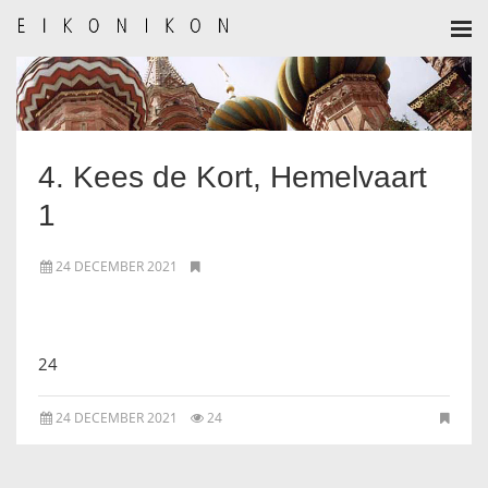
HOME
AANMELDEN
4. Kees de Kort, Hemelvaart
BULLETIN
1
BULLETIN ARCHIEF
24 DECEMBER 2021
AUTEURSREGLEMENT
AUTEURSREGISTER
24
ALGEMEEN
24 DECEMBER 2021
24
IKOON GESCHIEDENIS