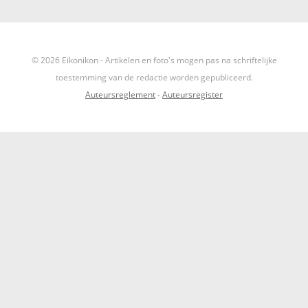
IKONEN, EEN INTRODUCTIE
OVER DE STICHTING
© 2026 Eikonikon - Artikelen en foto's mogen pas na schriftelijke
toestemming van de redactie worden gepubliceerd.
LEXIKON
Auteursreglement
-
Auteursregister
LINKS
EXPOSITIES
SCHILDERCURSUSSEN
MATERIALEN
DOEN OF LATEN
ENGLISH