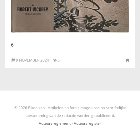
IKONEN, EEN INTRODUCTIE
OVER DE STICHTING
LEXIKON
6
LINKS
9 NOVEMBER 2024
6
EXPOSITIES
SCHILDERCURSUSSEN
MATERIALEN
© 2026 Eikonikon - Artikelen en foto's mogen pas na schriftelijke
toestemming van de redactie worden gepubliceerd.
DOEN OF LATEN
Auteursreglement
-
Auteursregister
ENGLISH