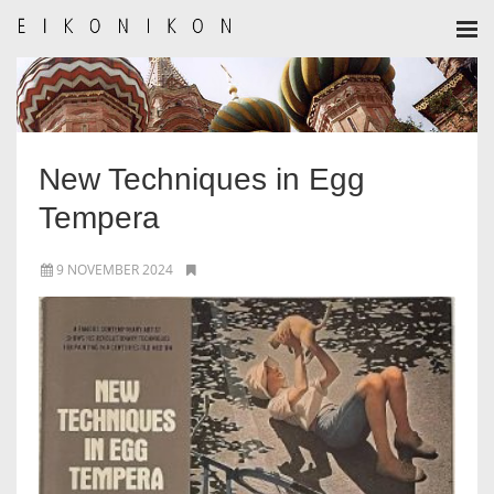
HOME
AANMELDEN
New Techniques in Egg
BULLETIN
Tempera
BULLETIN ARCHIEF
9 NOVEMBER 2024
AUTEURSREGLEMENT
AUTEURSREGISTER
ALGEMEEN
IKOON GESCHIEDENIS