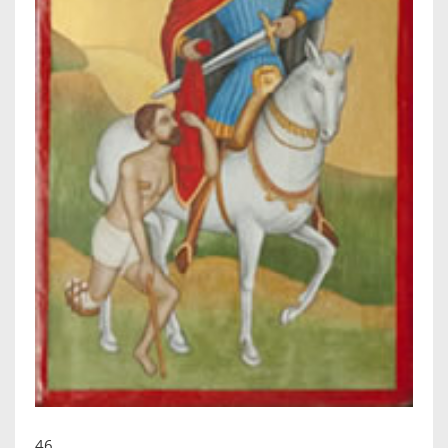
IKONEN, EEN INTRODUCTIE
OVER DE STICHTING
LEXIKON
LINKS
EXPOSITIES
SCHILDERCURSUSSEN
MATERIALEN
DOEN OF LATEN
ENGLISH
46