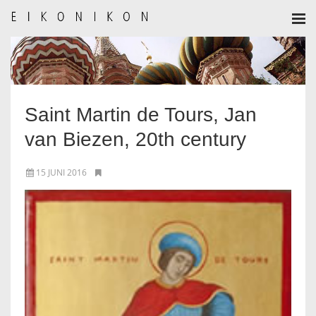
HOME
AANMELDEN
Saint Martin de Tours, Jan
BULLETIN
van Biezen, 20th century
BULLETIN ARCHIEF
15 JUNI 2016
AUTEURSREGLEMENT
AUTEURSREGISTER
ALGEMEEN
IKOON GESCHIEDENIS