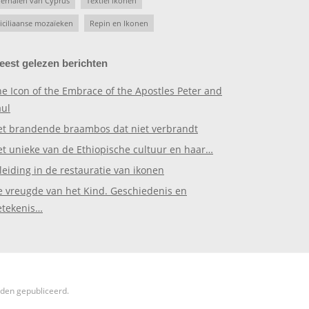
erhalen van Cyprus
Textiel ikonen
iciliaanse mozaïeken
Repin en Ikonen
eest gelezen berichten
e Icon of the Embrace of the Apostles Peter and
aul
et brandende braambos dat niet verbrandt
et unieke van de Ethiopische cultuur en haar…
leiding in de restauratie van ikonen
e vreugde van het Kind. Geschiedenis en
etekenis…
rden gepubliceerd.