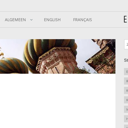
ALGEMEEN
ENGLISH
FRANÇAIS
S
E
R
K
K
I
H