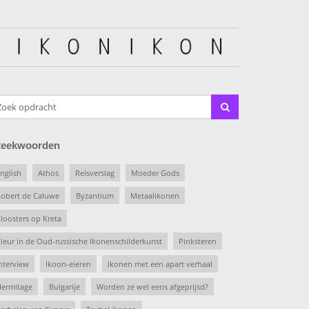
teekwoorden
nglish
Athos
Reisverslag
Moeder Gods
obert de Caluwe
Byzantium
Metaalikonen
loosters op Kreta
leur in de Oud-russische Ikonenschilderkunst
Pinksteren
nterview
Ikoon-eieren
Ikonen met een apart verhaal
ermitage
Bulgarije
Worden ze wel eens afgeprijsd?